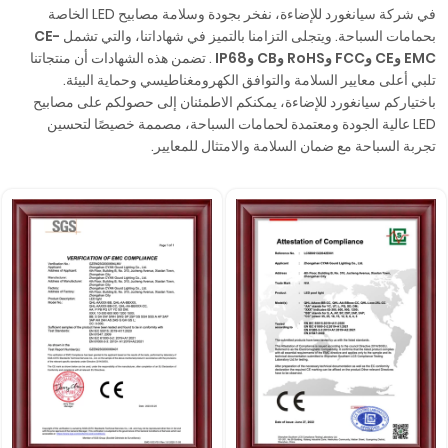
في شركة سيانغورد للإضاءة، نفخر بجودة وسلامة مصابيح LED الخاصة
بحمامات السباحة. ويتجلى التزامنا بالتميز في شهاداتنا، والتي تشمل
CE-
EMC وCE وFCC وRoHS وCB
وIP68
. تضمن هذه الشهادات أن منتجاتنا
تلبي أعلى معايير السلامة والتوافق الكهرومغناطيسي وحماية البيئة.
باختياركم سيانغورد للإضاءة، يمكنكم الاطمئنان إلى حصولكم على مصابيح
LED عالية الجودة ومعتمدة لحمامات السباحة، مصممة خصيصًا لتحسين
تجربة السباحة مع ضمان السلامة والامتثال للمعايير.