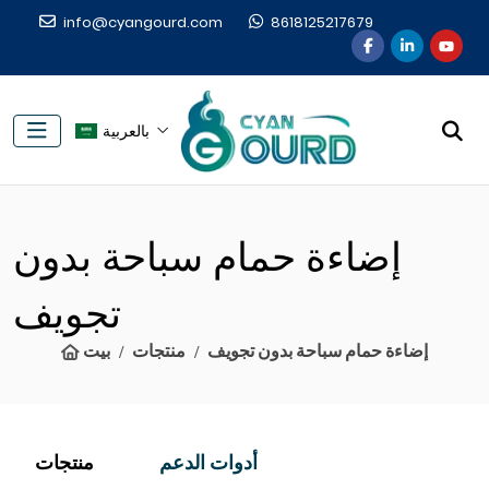
info@cyangourd.com
8618125217679
بالعربية
إضاءة حمام سباحة بدون
تجويف
إضاءة حمام سباحة بدون تجويف
منتجات
بيت
أدوات الدعم
منتجات