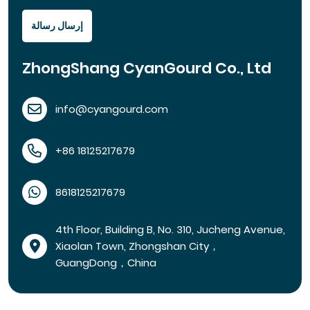
إرسال رسالة
ZhongShang CyanGourd Co., Ltd
info@cyangourd.com
+86 18125217679
8618125217679
4th Floor, Building B, No. 310, Jucheng Avenue,
Xiaolan Town, Zhongshan City，
GuangDong，China