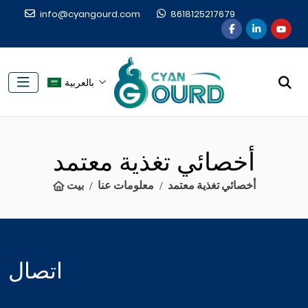
info@cyangourd.com
8618125217679
بالعربية
أخصائي تغذية معتمد
أخصائي تغذية معتمد
معلومات عنا
بيت
اتصال