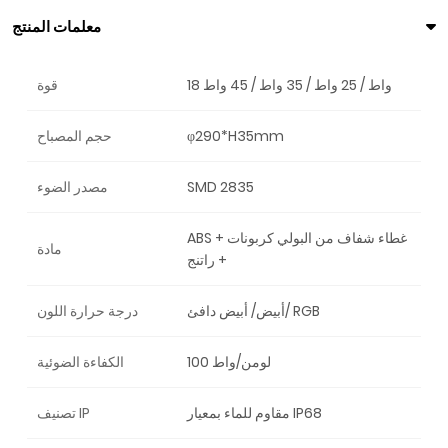
معلمات المنتج
18 واط / 25 واط / 35 واط / 45 واط
قوة
φ290*H35mm
حجم المصباح
SMD 2835
مصدر الضوء
ABS + غطاء شفاف من البولي كربونات
مادة
+ راتنج
أبيض/ أبيض دافئ/ RGB
درجة حرارة اللون
100 لومن/واط
الكفاءة الضوئية
مقاوم للماء بمعيار IP68
تصنيف IP