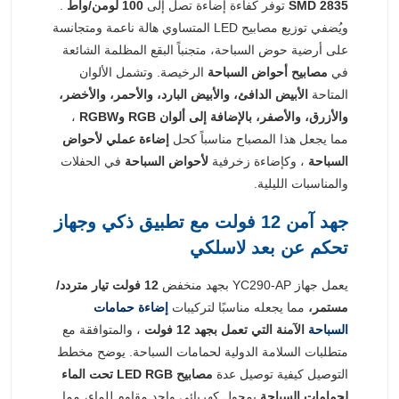
SMD 2835
توفر كفاءة إضاءة تصل إلى
100 لومن/واط
.
ويُضفي توزيع مصابيح LED المتساوي هالة ناعمة ومتجانسة
على أرضية حوض السباحة، متجنباً البقع المظلمة الشائعة
في
مصابيح أحواض السباحة
الرخيصة. وتشمل الألوان
المتاحة
الأبيض الدافئ، والأبيض البارد، والأحمر، والأخضر،
والأزرق، والأصفر، بالإضافة إلى ألوان RGB وRGBW
،
مما يجعل هذا المصباح مناسباً كحل
إضاءة عملي لأحواض
السباحة
، وكإضاءة زخرفية
لأحواض السباحة
في الحفلات
والمناسبات الليلية.
جهد آمن 12 فولت مع تطبيق ذكي وجهاز
تحكم عن بعد لاسلكي
يعمل جهاز YC290-AP بجهد منخفض
12 فولت تيار متردد/
مستمر،
مما يجعله مناسبًا لتركيبات
إضاءة حمامات
السباحة
الآمنة التي تعمل بجهد 12 فولت
، والمتوافقة مع
متطلبات السلامة الدولية لحمامات السباحة. يوضح مخطط
التوصيل كيفية توصيل عدة
مصابيح LED RGB تحت الماء
لحمامات السباحة
بمحول كهربائي واحد مقاوم للماء، مما