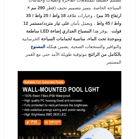
مصمم خصيصًا للمنتجعات الفاخرة والفيلات وحمامات
السباحة الخاصة. يتميز بتصميم نحيف (قطر
290 مم ×
ارتفاع 35 مم)
، وخيارات طاقة
18 واط / 25 واط / 35
واط / 45 واط
، ويعمل بأمان
على تيار متردد/مستمر 12
فولت
. يوفر هذا
المصباح الجداري
إضاءة LED ساطعة
وموحدة تحت الماء، مناسبة لحمامات السباحة
الخرسانية
والنوافير والمنتجعات الصحية. يضمن هيكله
المصنوع
بالكامل من الراتنج
موثوقية طويلة الأمد حتى مع الغمر
المستمر.