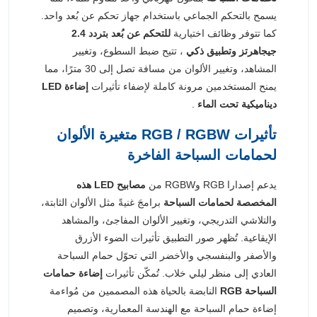
يسمح بالتحكم الجماعي باستخدام جهاز تحكم عن بُعد واحد.
كما تتوفر وظائف اختيارية
للتحكم عن بُعد بتردد 2.4
جيجاهرتز
وتطبيق ذكي
، تتيح ضبط السطوع، وتغيير
المشاهد، وتغيير الألوان من مسافة تصل إلى 30 مترًا، مما
يمنح المستخدمين مرونة كاملة لإضفاء تأثيرات
إضاءة LED
ديناميكية تحت الماء
.
تأثيرات RGB / RGBW متغيرة الألوان
لحمامات السباحة الفاخرة
يدعم إصدارا RGB وRGBW من
مصابيح LED هذه
المخصصة لحمامات السباحة
برامجَ غنيةً مثل الألوان الثابتة،
والتلاشي التدريجي، وتغيير الألوان المفاجئ، والمشاهد
الإيقاعية. تُظهر صور التطبيق تأثيرات الضوء الأزرق
والأصفر والبنفسجي والأخضر التي تحوّل حمام السباحة
العادي إلى منظر ليلي خلاب. تُمكّن تأثيرات
إضاءة حمامات
السباحة RGB
النابضة بالحياة هذه المصممين من مُواءمة
إضاءة حمام السباحة مع الهندسة المعمارية، وتصميم