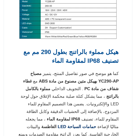
هيكل مملوء بالراتنج بطول 290 مم مع
تصنيف IP68 لمقاومة الماء
كما هو موضح في صور تفاصيل المنتج، يتميز
مصباح
YC290-AP بهيكل متين مصنوع من مادة ABS
مع
غطاء
شفاف من مادة PC
. التجويف الداخلي
مملوء بالكامل
بالراتنج
، مما يشكل كتلة صلبة محكمة الإغلاق حول لوحة
LED والإلكترونيات. يضمن هذا التصميم المقاوم للماء
المزدوج، بالإضافة إلى الحشيات الدقيقة وكابل الطاقة
المقاوم للماء، تصنيف
IP68 لمقاومة الماء
، مما يجعله
مثاليًا لإضاءة
حمامات السباحة LED
الغاطسة
والبيئات
الخارجية القاسية. كما يعزز الراتنج مقاومة الصدمات ويمنع