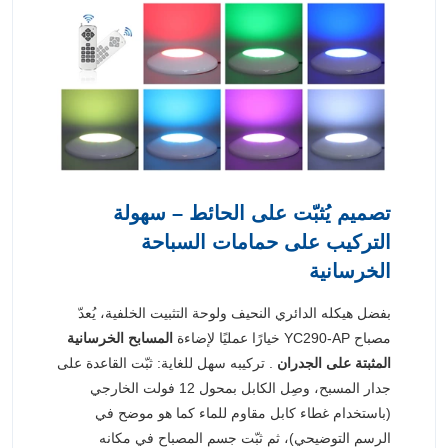
تصميم يُثبّت على الحائط – سهولة
التركيب على حمامات السباحة
الخرسانية
بفضل هيكله الدائري النحيف ولوحة التثبيت الخلفية، يُعدّ
مصباح YC290-AP خيارًا عمليًا لإضاءة
المسابح الخرسانية
المثبتة على الجدران
. تركيبه سهل للغاية: ثبّت القاعدة على
جدار المسبح، وصِل الكابل بمحول 12 فولت الخارجي
(باستخدام غطاء كابل مقاوم للماء كما هو موضح في
الرسم التوضيحي)، ثم ثبّت جسم المصباح في مكانه