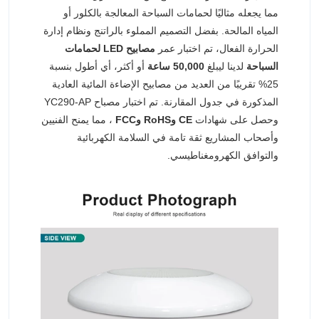
مما يجعله مثاليًا لحمامات السباحة المعالجة بالكلور أو
المياه المالحة. بفضل التصميم المملوء بالراتنج ونظام إدارة
الحرارة الفعال، تم اختبار عمر
مصابيح LED لحمامات
السباحة
لدينا ليبلغ
50,000 ساعة
أو أكثر، أي أطول بنسبة
25% تقريبًا من العديد من مصابيح الإضاءة المائية العادية
المذكورة في جدول المقارنة. تم اختبار مصباح YC290-AP
وحصل على شهادات
CE وRoHS وFCC
، مما يمنح الفنيين
وأصحاب المشاريع ثقة تامة في السلامة الكهربائية
والتوافق الكهرومغناطيسي.