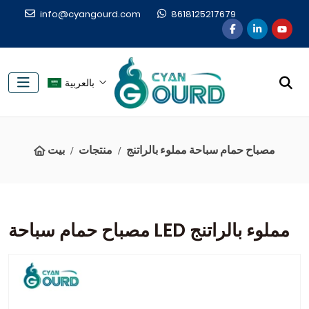
info@cyangourd.com
8618125217679
بالعربية
مصباح حمام سباحة مملوء بالراتنج
منتجات
بيت
مصباح حمام سباحة LED مملوء بالراتنج