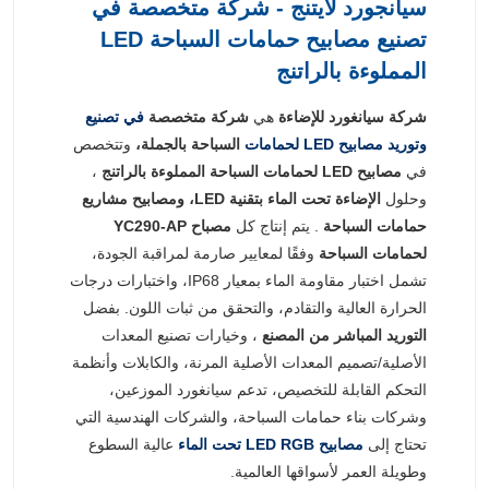
سيانجورد لايتنج - شركة متخصصة في
تصنيع مصابيح حمامات السباحة LED
المملوءة بالراتنج
شركة سيانغورد للإضاءة
هي
شركة متخصصة
في تصنيع
وتوريد مصابيح LED لحمامات
السباحة بالجملة،
وتتخصص
في
مصابيح LED لحمامات السباحة المملوءة بالراتنج
،
وحلول
الإضاءة تحت الماء بتقنية LED،
ومصابيح مشاريع
حمامات السباحة
. يتم إنتاج كل
مصباح YC290-AP
لحمامات السباحة
وفقًا لمعايير صارمة لمراقبة الجودة،
تشمل اختبار مقاومة الماء بمعيار IP68، واختبارات درجات
الحرارة العالية والتقادم، والتحقق من ثبات اللون. بفضل
التوريد المباشر من المصنع
، وخيارات تصنيع المعدات
الأصلية/تصميم المعدات الأصلية المرنة، والكابلات وأنظمة
التحكم القابلة للتخصيص، تدعم سيانغورد الموزعين،
وشركات بناء حمامات السباحة، والشركات الهندسية التي
تحتاج إلى
مصابيح LED RGB تحت الماء
عالية السطوع
وطويلة العمر لأسواقها العالمية.