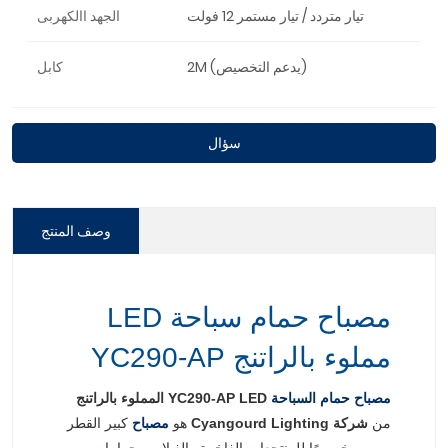
تيار متردد / تيار مستمر 12 فولت
الجهد االكهربى
2M (يدعم التخصيص)
كابل
سؤال
وصف المنتج
مصباح حمام سباحة LED
مملوء بالراتنج YC290-AP
مصباح حمام السباحة
YC290-AP LED المملوء بالراتنج
من
شركة Cyangourd Lighting
هو
مصباح
كبير القطر