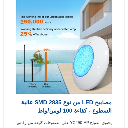
مصابيح LED من نوع SMD 2835 عالية
السطوع - كفاءة 100 لومن/واط
يحتوي مصباح YC290-AP على مصفوفات كثيفة من رقائق