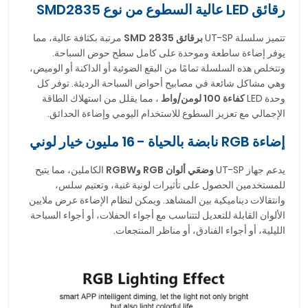
رقائق LED عالية السطوع من نوع SMD2835
تتميز سلسلة UT-SP
برقائق SMD 2835
مرتبة بكثافة عالية، مما
يوفر إضاءة ساطعة وموحدة على كامل سطح حوض السباحة.
وتتخلص هذه السلسلة تمامًا من البقع الضوئية أو الداكنة أو الوميض،
وهي مشاكل شائعة في مصابيح أحواض السباحة الرديئة. توفر كل
وحدة LED
كفاءة 100 لومن/واط
، مما يقلل من استهلاك الطاقة
الإجمالي مع تعزيز السطوع للاستخدام اليومي وإضاءة الحدائق.
إضاءة RGB نابضة بالحياة - 16 مليون خيار لوني
يدعم جهاز UT-SP
وضعَي ألوان RGB وRGBW
الكاملين، مما يتيح
للمستخدمين الحصول على تأثيرات لونية غنية، وتعتيم سلس،
وانتقالات ديناميكية بين المشاهد. ويمكن لنظام الإضاءة عرض ملايين
الألوان القابلة للتعديل لتتناسب مع أجواء الحفلات، أو أجواء السباحة
الليلية، أو أجواء الفنادق، أو مناظر المنتجعات.