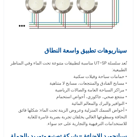
سيناريوهات تطبيق واسعة النطاق
تُعد سلسلة UT-SP مناسبة لتطبيقات متنوعة تحت الماء وفي المناظر
الطبيعية:
• حمامات سباحة وفيلات سكنية
• مسابح الفنادق والمنتجعات، مسابح لا متناهية
• مراكز السباحة العامة والصالات الرياضية
• منتجع صحي، جاكوزي، أحواض استحمام
• النوافير والبرك والمعالم المائية
• أحواض السمك المنزلية وعروض الزينة تحت الماء: شكلها فائق
النحافة وسطوعها العالي يخلقان تجربة بصرية غامرة للغاية
للاستخدامات الترفيهية والتجارية على حد سواء.
سيانجورد للإضاءة - شركة تصنيع وتوريد بالجملة