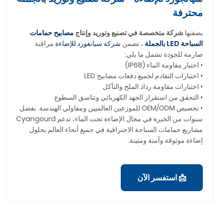
محترفة
بصفتها
شركة متخصصة في تصنيع وتوريد وإنتاج
مصابيح حمامات
السباحة LED بالجملة
، تضمن
شركة سيانغورد للإضاءة
مراقبة
صارمة للجودة تشمل ما يلي:
• اختبار مقاومة الماء (IP68)
• اختبارات التقادم لجميع دفعات مصابيح LED
• اختبارات مقاومة رذاذ الملح والتآكل
• التحقق من استقرار الجهد الكهربائي وتناسق السطوع
• تخصيص OEM/ODM للموزعين العالميين ومقاولي الهندسة. بفضل
سنوات من الخبرة في مجال الإضاءة تحت الماء، تدعم Cyangourd
مشاريع حمامات السباحة الاحترافية في جميع أنحاء العالم بحلول
إضاءة موثوقة وآمنة ومتينة.
📩 استفسر الآن