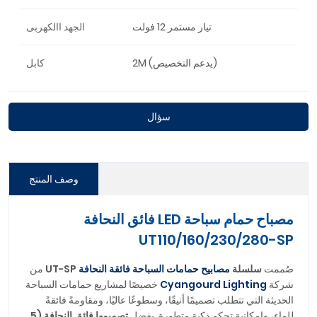
تيار مستمر 12 فولت
الجهد االكهربى
2M (يدعم التخصيص)
كابل
سؤال
وصف المنتج
مصباح حمام سباحة LED فائق النحافة
UT110/160/230/280-SP
صُممت
سلسلة
مصابيح حمامات السباحة فائقة النحافة
UT-SP
من
شركة
Cyangourd Lighting
خصيصًا لمشاريع حمامات السباحة
الحديثة التي تتطلب تصميمًا أنيقًا، وسطوعًا عاليًا، ومقاومةً فائقةً
للماء، وإمكانية تحكم ذكية متطورة. بفضل
تصميمها فائق النحافة (5