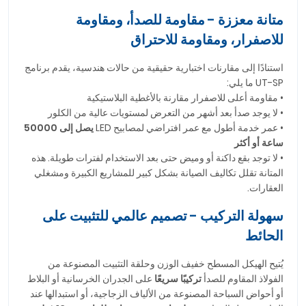
متانة معززة - مقاومة للصدأ، ومقاومة
للاصفرار، ومقاومة للاحتراق
استنادًا إلى مقارنات اختبارية حقيقية من حالات هندسية، يقدم برنامج
UT-SP ما يلي:
• مقاومة أعلى للاصفرار مقارنة بالأغطية البلاستيكية
• لا يوجد صدأ بعد أشهر من التعرض لمستويات عالية من الكلور
• عمر خدمة أطول مع عمر افتراضي لمصابيح LED
يصل إلى 50000
ساعة أو أكثر
• لا توجد بقع داكنة أو وميض حتى بعد الاستخدام لفترات طويلة. هذه
المتانة تقلل تكاليف الصيانة بشكل كبير للمشاريع الكبيرة ومشغلي
العقارات.
سهولة التركيب - تصميم عالمي للتثبيت على
الحائط
يُتيح الهيكل المسطح خفيف الوزن وحلقة التثبيت المصنوعة من
الفولاذ المقاوم للصدأ
تركيبًا سريعًا
على الجدران الخرسانية أو البلاط
أو أحواض السباحة المصنوعة من الألياف الزجاجية، أو استبدالها عند