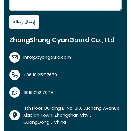
إرسال رسالة
ZhongShang CyanGourd Co., Ltd
info@cyangourd.com
+86 18125217679
8618125217679
4th Floor, Building B, No. 310, Jucheng Avenue,
Xiaolan Town, Zhongshan City，
GuangDong，China