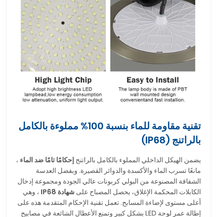
تقنية مقاومة للماء بنسبة 100% مملوءة بالكامل
بالراتنج (IP68)
يضمن الهيكل الداخلي المملوء بالكامل بالراتنج
إحكامًا تامًا ضد الماء
،
مانعًا تسرب الماء والأكسدة والدوائر القصيرة. وبفضل العدسة
الشفافة المصنوعة من البولي كربونات عالي الجودة ومجموعة إدخال
الكابلات المحكمة الإغلاق، يحصل المصباح على
شهادة IP68
، وهي
أعلى مستوى لإضاءة المسابح. تعمل تقنية الإحكام المتقدمة هذه على
إطالة عمر لوحة LED بشكل كبير وتمنع الأعطال الشائعة في مصابيح