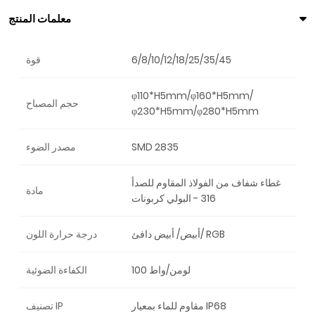
معلمات المنتج
6/8/10/12/18/25/35/45
قوة
φ110*H5mm/φ160*H5mm/
حجم المصباح
φ230*H5mm/φ280*H5mm
SMD 2835
مصدر الضوء
غطاء شفاف من الفولاذ المقاوم للصدأ
مادة
316 - البولي كربونات
أبيض/ أبيض دافئ/ RGB
درجة حرارة اللون
100 لومن/واط
الكفاءة الضوئية
مقاوم للماء بمعيار IP68
تصنيف IP