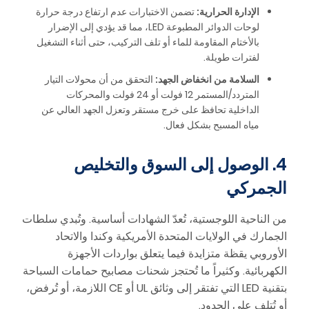
الإدارة الحرارية:
تضمن الاختبارات عدم ارتفاع درجة حرارة
لوحات الدوائر المطبوعة LED، مما قد يؤدي إلى الإضرار
بالأختام المقاومة للماء أو تلف التركيب، حتى أثناء التشغيل
لفترات طويلة.
السلامة من انخفاض الجهد:
التحقق من أن محولات التيار
المتردد/المستمر 12 فولت أو 24 فولت والمحركات
الداخلية تحافظ على خرج مستقر وتعزل الجهد العالي عن
مياه المسبح بشكل فعال.
4. الوصول إلى السوق والتخليص
الجمركي
من الناحية اللوجستية، تُعدّ الشهادات أساسية. وتُبدي سلطات
الجمارك في الولايات المتحدة الأمريكية وكندا والاتحاد
الأوروبي يقظة متزايدة فيما يتعلق بواردات الأجهزة
الكهربائية. وكثيراً ما تُحتجز شحنات مصابيح حمامات السباحة
بتقنية LED التي تفتقر إلى وثائق UL أو CE اللازمة، أو تُرفض،
أو تُتلف على الحدود.