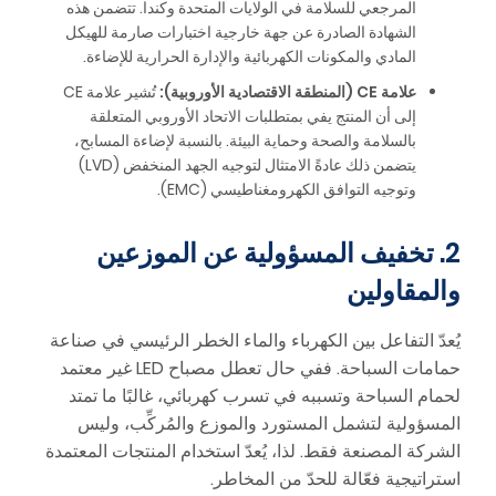
المرجعي للسلامة في الولايات المتحدة وكندا. تتضمن هذه
الشهادة الصادرة عن جهة خارجية اختبارات صارمة للهيكل
المادي والمكونات الكهربائية والإدارة الحرارية للإضاءة.
علامة CE (المنطقة الاقتصادية الأوروبية):
تُشير علامة CE
إلى أن المنتج يفي بمتطلبات الاتحاد الأوروبي المتعلقة
بالسلامة والصحة وحماية البيئة. بالنسبة لإضاءة المسابح،
يتضمن ذلك عادةً الامتثال لتوجيه الجهد المنخفض (LVD)
وتوجيه التوافق الكهرومغناطيسي (EMC).
2. تخفيف المسؤولية عن الموزعين
والمقاولين
يُعدّ التفاعل بين الكهرباء والماء الخطر الرئيسي في صناعة
حمامات السباحة. ففي حال تعطل مصباح LED غير معتمد
لحمام السباحة وتسببه في تسرب كهربائي، غالبًا ما تمتد
المسؤولية لتشمل المستورد والموزع والمُركِّب، وليس
الشركة المصنعة فقط. لذا، يُعدّ استخدام المنتجات المعتمدة
استراتيجية فعّالة للحدّ من المخاطر.