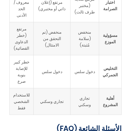
اختبار
مرتفع (إعلان
معروف /
(مختبر
الصرامة
ذاتي أو مختبري)
الحد
طرف ثالث)
الأدنى
مرتفع
منخفض
منخفض (تم
مسؤولية
(خطر
(سلامة
التحقق من
الموزع
الدعاوى
مُثبتة)
الامتثال)
القضائية)
خطر كبير
التخليص
للإصابة
دخول سلس
دخول سلس
الجمركي
بنوبة
صرع
للاستخدام
أهلية
تجاري
تجاري وسكني
الشخصي
المشروع
وسكني
فقط
الأسئلة الشائعة (FAQ)