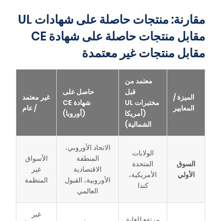
مقارنة: منتجات حاصلة على شهادات UL
مقابل منتجات حاصلة على شهادة CE
مقابل منتجات غير معتمدة
معتمد من
قبل
حاصل على
الميزة /
غير معتمد
مختبرات UL
شهادة CE
المعايير
/ عام
(أمريكا
(أوروبا)
الشمالية)
الاتحاد الأوروبي،
الولايات
المنطقة
الأسواق
السوق
المتحدة
الاقتصادية
غير
الأولي
الأمريكية،
الأوروبية، القبول
المنظمة
كندا
العالمي
غير
مرتفع للغاية