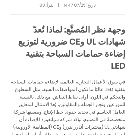
تاريخ:
07/25 1447
|
يقرأ: 83
وجهة نظر المُصنِّع: لماذا تُعدّ
شهادات UL وCE ضرورية لتوزيع
إضاءة حمامات السباحة بتقنية
LED
في سوق الأعمال التجارية العالمية لإضاءة حمامات السباحة
بتقنية LED، غالبًا ما تكون المواصفات الفنية، مثل السطوع
والتحكم في اللون، أولى نقاط النقاش. مع ذلك، بالنسبة
للموزعين وتجار الجملة والمقاولين، يُعدّ الامتثال للمعايير
العاملَ الحاسم في تحديد جدوى خط الإنتاج. وبصفتها شركةً
متخصصةً في التصنيع، تؤكد شركة سيانغورد للإضاءة أن
شهادتي UL (مختبرات أندررايترز) وCE (المطابقة الأوروبية)
ليستا مجرد شهادات إدارية، بل هما شرطان أساسيان لدخول