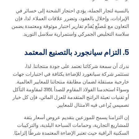
بالنسبة لتجار الجملة، يؤدي احتجاز الشحنة إلى خسائر في
الإيرادات، وإخلال بالعقود، وتضرر علاقات العملاء. لذا، فإن
التعاون مع مُصنِّع يُقدِّم تقارير اختبار موثوقة ومعتمدة يضمن
سلاسة التخليص الجمركي واستمرارية سلاسل التوريد.
5. التزام سيانجورد بالتصنيع المعتمد
ندرك أن سمعة شركائنا تعتمد على جودة منتجاتنا. لذا،
تستثمر شركة سيانغورد للإضاءة بكثافة في اختبارات جهات
خارجية مستقلة لضمان مطابقة منتجاتنا للمعايير العالمية.
وسواءً استخدمنا الفولاذ المقاوم للصدأ 316L لمقاومة التآكل
أو تقنيات تعبئة الراتنج المتقدمة للعزل المائي، فإن كل خيار
تصميمي يُراعى فيه الامتثال للمعايير.
إن التزامنا يسمح للموزعين بتقديم عروض أسعار بثقة
للمشاريع التجارية، وحمامات السباحة البلدية، والتركيبات
السكنية الراقية حيث تعتبر الإضاءة المعتمدة شرطًا إلزاميًا.