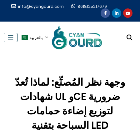
info@cyangourd.com
8618125217679
بالعربية
وجهة نظر المُصنِّع: لماذا تُعدّ
شهادات UL وCE ضرورية
لتوزيع إضاءة حمامات
السباحة بتقنية LED