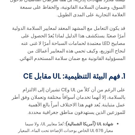
السوق، وضمان السلامة القانونية، والحفاظ على سمعة
العلامة التجارية على المدى الطويل.
قد يكون التعامل مع المشهد المعقد لمعايير السلامة الدولية
أمرًا صعبًا. يستكشف هذا الدليل لماذا يُعدّ الحصول على
مصابيح LED معتمدة لحمامات السباحة أمرًا لا غنى عنه
لنجاح التوزيع، وكيف تحمي هذه المعايير أعمالك من
المسؤولية القانونية مع ضمان سلامة المستخدم النهائي.
1. فهم البيئة التنظيمية: UL مقابل CE
على الرغم من أن كلاً من UL وCE تشيران إلى الالتزام
بالسلامة، إلا أنهما تخدمان أسواقاً مختلفة وتعملان وفق أطر
عمل متباينة. يُعد فهم هذا الاختلاف أمراً بالغ الأهمية
للموزعين الذين يستهدفون مناطق جغرافية محددة.
شهادة UL (أمريكا الشمالية):
تُعدّ معايير UL، ولا سيما
معيار UL 676 الخاص بوحدات الإضاءة تحت الماء، المعيار