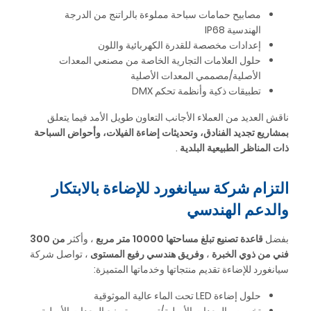
مصابيح حمامات سباحة مملوءة بالراتنج من الدرجة
الهندسية IP68
إعدادات مخصصة للقدرة الكهربائية واللون
حلول العلامات التجارية الخاصة من مصنعي المعدات
الأصلية/مصممي المعدات الأصلية
تطبيقات ذكية وأنظمة تحكم DMX
ناقش العديد من العملاء الأجانب التعاون طويل الأمد فيما يتعلق
بمشاريع تجديد الفنادق، وتحديثات إضاءة الفيلات، وأحواض السباحة
ذات المناظر الطبيعية البلدية
.
التزام شركة سيانغورد للإضاءة بالابتكار
والدعم الهندسي
بفضل
قاعدة تصنيع تبلغ مساحتها 10000 متر مربع
، وأكثر
من 300
فني من ذوي الخبرة
،
وفريق هندسي رفيع المستوى
، تواصل شركة
سيانغورد للإضاءة تقديم منتجاتها وخدماتها المتميزة:
حلول إضاءة LED تحت الماء عالية الموثوقية