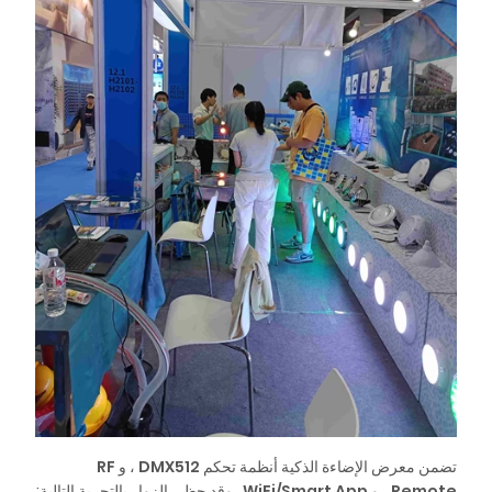
تضمن معرض الإضاءة الذكية أنظمة تحكم
DMX512
، و
RF
Remote
، و
WiFi/Smart App
. وقد حظي الزوار بالتجربة التالية: