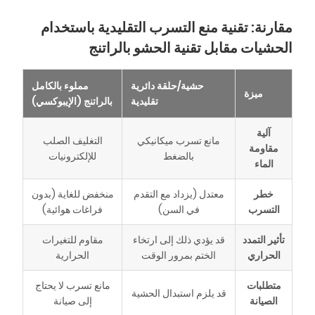
مقارنة: تقنية منع التسرب التقليدية باستخدام
الحشيات مقابل تقنية الحشو بالراتنج
حشية/حلقة دائرية
مملوء بالكامل
ميزة
تقليدية
بالراتنج (الإيبوكسي)
آلية
مانع تسرب ميكانيكي
التغليف الصلب
مقاومة
بالضغط
للإلكترونيات
الماء
خطر
معتدل (يزداد مع التقدم
منخفض للغاية (بدون
التسرب
في السن)
فراغات هوائية)
تأثير التمدد
قد يؤدي ذلك إلى ارتخاء
مقاوم للتغيرات
الحراري
الختم بمرور الوقت
الحرارية
متطلبات
مانع تسرب لا يحتاج
قد يلزم استبدال الحشية
الصيانة
إلى صيانة