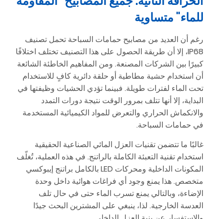
الخرافة الثانية: جميع المصابيح "المقاومة
للماء" متساوية
رغم أن العديد من مصابيح حمامات السباحة تحمل تصنيف
IP68، إلا أن طريقة الحصول على هذا التصنيف تختلف اختلافًا
كبيرًا بين الشركات المصنعة. ومن المفاهيم الخاطئة الشائعة
أن استخدام حشية مطاطية أو حلقة دائرية كافٍ للاستخدام
تحت الماء لفترات طويلة. فبينما تؤدي الحشيات وظيفتها في
البداية، إلا أنها تتلف بمرور الوقت نتيجة دورات التمدد
والانكماش الحراري والتعرض للمواد الكيميائية المستخدمة
في حمامات السباحة.
غالبًا ما تتضمن تقنيات العزل المائي الصناعية الحقيقية
استخدام تقنية التعبئة الكاملة بالراتنج. في هذه العملية، تُغلّف
المكونات الداخلية ومحركات LED بالكامل براتنج إيبوكسي
متخصص. هذا يمنع وجود أي فراغات هوائية داخل وحدة
الإضاءة، وبالتالي يمنع تسرب الماء حتى في حال تلف
العدسة الخارجية. لذا، ينبغي على المشترين البحث جيدًا
والاستفسار عن بنية العزل الداخلي.