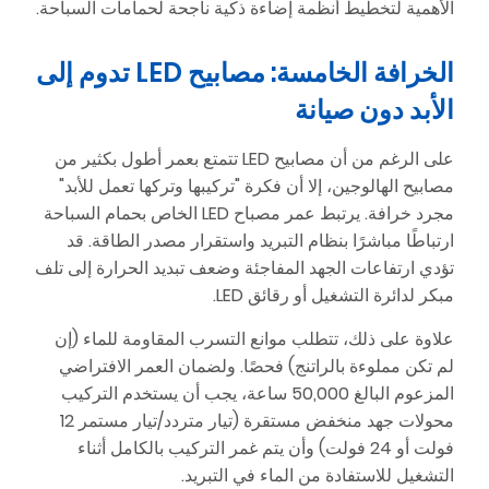
الأهمية لتخطيط أنظمة إضاءة ذكية ناجحة لحمامات السباحة.
الخرافة الخامسة: مصابيح LED تدوم إلى
الأبد دون صيانة
على الرغم من أن مصابيح LED تتمتع بعمر أطول بكثير من
مصابيح الهالوجين، إلا أن فكرة "تركيبها وتركها تعمل للأبد"
مجرد خرافة. يرتبط عمر مصباح LED الخاص بحمام السباحة
ارتباطًا مباشرًا بنظام التبريد واستقرار مصدر الطاقة. قد
تؤدي ارتفاعات الجهد المفاجئة وضعف تبديد الحرارة إلى تلف
مبكر لدائرة التشغيل أو رقائق LED.
علاوة على ذلك، تتطلب موانع التسرب المقاومة للماء (إن
لم تكن مملوءة بالراتنج) فحصًا. ولضمان العمر الافتراضي
المزعوم البالغ 50,000 ساعة، يجب أن يستخدم التركيب
محولات جهد منخفض مستقرة (تيار متردد/تيار مستمر 12
فولت أو 24 فولت) وأن يتم غمر التركيب بالكامل أثناء
التشغيل للاستفادة من الماء في التبريد.