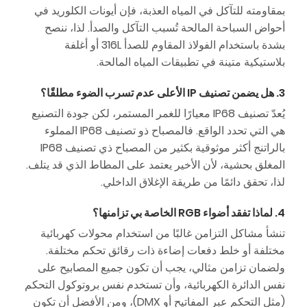
بمقاومته للتآكل في المياه العذبة، فإن أيونات الكلوريد في
أحواض السباحة المالحة تُسبب التآكل والصدأ. لذا، ننصح
بشدة باستخدام الفولاذ المقاوم للصدأ 316L أو أغلفة
بلاستيكية متينة في تطبيقات المياه المالحة.
3. هل يضمن تصنيف IP الأعلى عدم تسرب الضوء مطلقًا؟
يُعدّ تصنيف IP68 معيارًا للغمر المستمر، لكن جودة التصنيع
هي التي تحدد الواقع. فالمصباح ذو تصنيف IP68 المملوء
بالراتنج أكثر موثوقية بكثير من المصباح ذي تصنيف IP68
المغلق بحشية، لأن الأخير يعتمد على المطاط الذي قد يتلف.
لذا، تحقق دائمًا من طريقة الإغلاق الداخلي.
4. لماذا تفقد أضواء RGB الخاصة بي تزامنها؟
تنشأ مشاكل التزامن غالبًا من استخدام محولات كهربائية
مختلفة أو خلط دفعات إضاءة ذات رقائق تحكم مختلفة.
ولضمان تزامن مثالي، يجب أن تكون جميع المصابيح على
نفس الدائرة الكهربائية، وأن تستخدم نفس بروتوكول التحكم
(مثل التحكم عبر المفاتيح أو DMX)، ومن الأفضل أن تكون