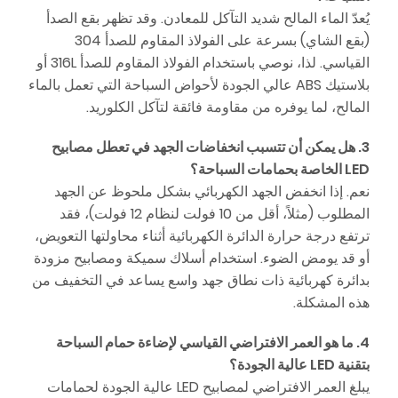
يُعدّ الماء المالح شديد التآكل للمعادن. وقد تظهر بقع الصدأ
(بقع الشاي) بسرعة على الفولاذ المقاوم للصدأ 304
القياسي. لذا، نوصي باستخدام الفولاذ المقاوم للصدأ 316L أو
بلاستيك ABS عالي الجودة لأحواض السباحة التي تعمل بالماء
المالح، لما يوفره من مقاومة فائقة لتآكل الكلوريد.
3. هل يمكن أن تتسبب انخفاضات الجهد في تعطل مصابيح
LED الخاصة بحمامات السباحة؟
نعم. إذا انخفض الجهد الكهربائي بشكل ملحوظ عن الجهد
المطلوب (مثلاً، أقل من 10 فولت لنظام 12 فولت)، فقد
ترتفع درجة حرارة الدائرة الكهربائية أثناء محاولتها التعويض،
أو قد يومض الضوء. استخدام أسلاك سميكة ومصابيح مزودة
بدائرة كهربائية ذات نطاق جهد واسع يساعد في التخفيف من
هذه المشكلة.
4. ما هو العمر الافتراضي القياسي لإضاءة حمام السباحة
بتقنية LED عالية الجودة؟
يبلغ العمر الافتراضي لمصابيح LED عالية الجودة لحمامات