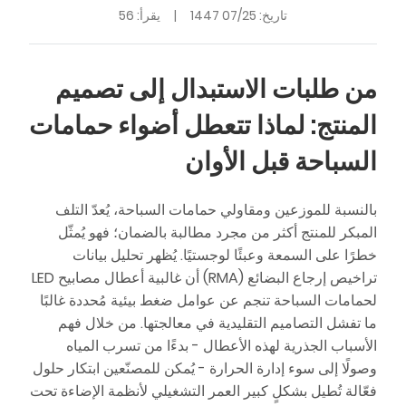
تاريخ:
07/25 1447
|
يقرأ: 56
من طلبات الاستبدال إلى تصميم
المنتج: لماذا تتعطل أضواء حمامات
السباحة قبل الأوان
بالنسبة للموزعين ومقاولي حمامات السباحة، يُعدّ التلف
المبكر للمنتج أكثر من مجرد مطالبة بالضمان؛ فهو يُمثّل
خطرًا على السمعة وعبئًا لوجستيًا. يُظهر تحليل بيانات
تراخيص إرجاع البضائع (RMA) أن غالبية أعطال مصابيح LED
لحمامات السباحة تنجم عن عوامل ضغط بيئية مُحددة غالبًا
ما تفشل التصاميم التقليدية في معالجتها. من خلال فهم
الأسباب الجذرية لهذه الأعطال - بدءًا من تسرب المياه
وصولًا إلى سوء إدارة الحرارة - يُمكن للمصنّعين ابتكار حلول
فعّالة تُطيل بشكلٍ كبير العمر التشغيلي لأنظمة الإضاءة تحت