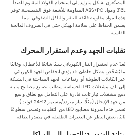
المصنّعون بشكل متزايد إلى استخدام الفولاذ المقاوم للصدأ
316L ومواد ABS+PC المقاومة للأشعة فوق البنفسجية. توفر
هذه المواد مقاومة فائقة للتنقر والتآكل الشقوقي، مما
يضمن الحفاظ على سلامة الهيكل حتى في الظروف المالحة
القاسية.
تقلبات الجهد وعدم استقرار المحرك
يُعدّ عدم استقرار التيار الكهربائي سببًا شائعًا للأعطال، وغالبًا
ما يُشخّص بشكل خاطئ. قد يؤدي انخفاض الجهد الكهربائي
عبر الكابلات الطويلة أو ارتفاعات الجهد المفاجئة في الشبكة
إلى تلف مشغلات LED الحساسة. يتطلب تصنيع مصابيح متينة
دمج مشغلات تيار ثابت قادرة على التعامل مع نطاق واسع
من جهد الإدخال (مثلًا، تيار متردد/مستمر 12-24 فولت).
تحمي هذه المرونة مصابيح LED من التقلبات وتضمن سطوعًا
ثابتًا، بغض النظر عن التغيرات الطفيفة في مصدر الطاقة.
متانة الهندسة: التحول إلى الهياكل