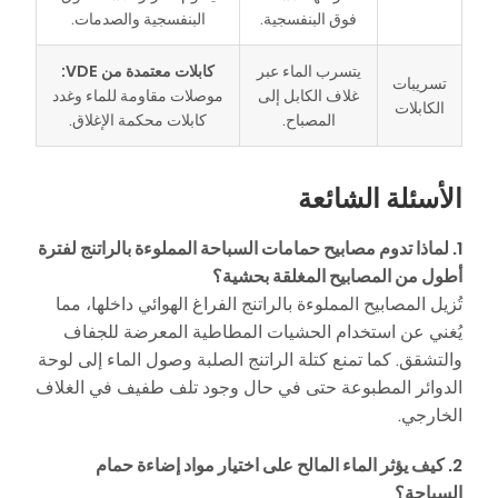
فوق البنفسجية.
البنفسجية والصدمات.
يتسرب الماء عبر
كابلات معتمدة من VDE:
تسريبات
غلاف الكابل إلى
موصلات مقاومة للماء وغدد
الكابلات
المصباح.
كابلات محكمة الإغلاق.
الأسئلة الشائعة
1. لماذا تدوم مصابيح حمامات السباحة المملوءة بالراتنج لفترة
أطول من المصابيح المغلقة بحشية؟
تُزيل المصابيح المملوءة بالراتنج الفراغ الهوائي داخلها، مما
يُغني عن استخدام الحشيات المطاطية المعرضة للجفاف
والتشقق. كما تمنع كتلة الراتنج الصلبة وصول الماء إلى لوحة
الدوائر المطبوعة حتى في حال وجود تلف طفيف في الغلاف
الخارجي.
2. كيف يؤثر الماء المالح على اختيار مواد إضاءة حمام
السباحة؟