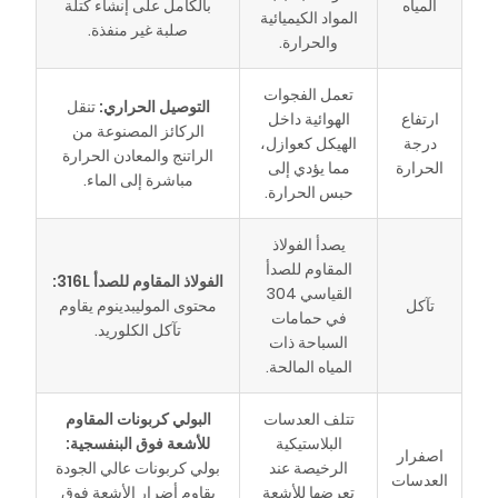
المياه
بالكامل على إنشاء كتلة
المواد الكيميائية
صلبة غير منفذة.
والحرارة.
تعمل الفجوات
التوصيل الحراري:
تنقل
ارتفاع
الهوائية داخل
الركائز المصنوعة من
درجة
الهيكل كعوازل،
الراتنج والمعادن الحرارة
الحرارة
مما يؤدي إلى
مباشرة إلى الماء.
حبس الحرارة.
يصدأ الفولاذ
المقاوم للصدأ
الفولاذ المقاوم للصدأ 316L:
القياسي 304
تآكل
محتوى الموليبدينوم يقاوم
في حمامات
تآكل الكلوريد.
السباحة ذات
المياه المالحة.
تتلف العدسات
البولي كربونات المقاوم
البلاستيكية
للأشعة فوق البنفسجية:
اصفرار
الرخيصة عند
بولي كربونات عالي الجودة
العدسات
تعرضها للأشعة
يقاوم أضرار الأشعة فوق