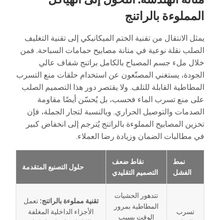
المملوءة بالراتنج
يمثل الانتقال من تقنية الختم الميكانيكي إلى تقنية التغليف
الصلب نقلة نوعية في متانة مصابيح حمامات السباحة. فمن
خلال ملء جسم المصباح بالكامل براتنج شفاف عالي
الجودة، يستغني المصنّعون عن استخدام حلقات منع التسرب
المطاطية القابلة للتلف. ولا يقتصر دور هذا التصميم الصلب
على منع تسرب الماء فحسب، بل يُحسّن أيضًا مقاومة
الصدمات والتوصيل الحراري. وبالنسبة لتجار الجملة، فإن
تخزين المصابيح المملوءة بالراتنج يُترجم إلى انخفاض كبير
في مطالبات الضمان وزيادة رضا العملاء.
نمط
نقاط ضعف
حلول التصنيع المتقدمة
الفشل
التصميم التقليدي
تتدهور الحشيات
تقنية مملوءة بالراتنج:
تعمل
المطاطية بمرور
تسرب
الأجزاء الداخلية المغلفة
الوقت بسبب