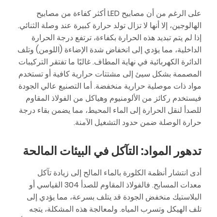
على الرغم من أن مصابيح LED أكثر كفاءة من مصابيح
الهالوجين، إلا أنها لا تزال تولد حرارة كبيرة عند وصلة الثنائي.
إذا لم يتم تبديد هذه الحرارة بكفاءة، ترتفع درجة الحرارة
الداخلية، مما يؤدي إلى انخفاض شدة الإضاءة (اللومن) وتلف
الدائرة الكهربائية في نهاية المطاف. غالبًا ما تفتقر التركيبات
المصممة بشكل سيئ إلى مشتتات حرارية كافية أو تستخدم
مواد ذات موصلية حرارية منخفضة. أما التصنيع عالي الجودة
فيستخدم ركائز من الألومنيوم وهياكل من الفولاذ المقاوم
للصدأ لنقل الحرارة إلى الماء المحيط، مما يضمن بقاء درجة
حرارة الوصلة ضمن حدود التشغيل الآمنة.
تدهور المواد: التآكل في البيئات المالحة
أدى انتشار أنظمة الكلورة بالماء المالح إلى زيادة تآكل
معدات المسابح. فالفولاذ المقاوم للصدأ 304 القياسي أو
البلاستيك منخفض الجودة قد يتلف بسرعة، مما يؤدي إلى
تلف الهيكل وتسرب المياه. ولمعالجة هذه المشكلة، يتجه