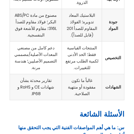
الذروة.
البلاستيك المعاد
مصنوع من مادة ABS/PC
جودة
تدويره؛ الفولاذ
البكر؛ فولاذ مقاوم للصدأ
المواد
المقاوم للصدأ 201
316L؛ مقاوم للأشعة فوق
(قابل للصدأ).
البنفسجية.
المنتجات القياسية
دعم كامل من مصنعي
فقط؛ الحد الأدنى
المعدات الأصلية/مصممي
التخصيص
لكمية الطلب مرتفع
التصميم الأصليين؛ هندسة
للتغييرات.
مرنة.
غالباً ما تكون
تقارير محدثة بشأن
الشهادات
مفقودة أو منتهية
شهادات CE و RoHS و
الصلاحية.
IP68.
الأسئلة الشائعة
س: ما هي أهم المواصفات الفنية التي يجب التحقق منها