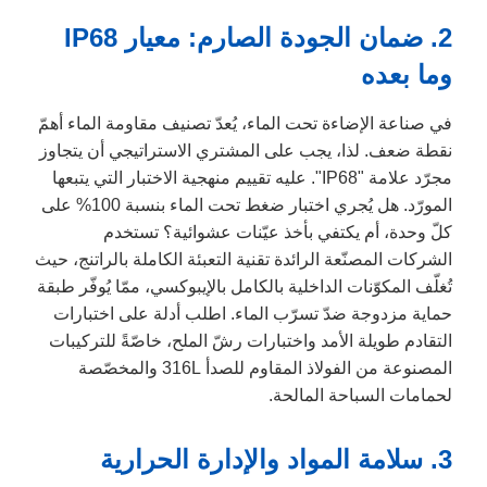
2. ضمان الجودة الصارم: معيار IP68
وما بعده
في صناعة الإضاءة تحت الماء، يُعدّ تصنيف مقاومة الماء أهمّ
نقطة ضعف. لذا، يجب على المشتري الاستراتيجي أن يتجاوز
مجرّد علامة "IP68". عليه تقييم منهجية الاختبار التي يتبعها
المورّد. هل يُجري اختبار ضغط تحت الماء بنسبة 100% على
كلّ وحدة، أم يكتفي بأخذ عيّنات عشوائية؟ تستخدم
الشركات المصنّعة الرائدة تقنية التعبئة الكاملة بالراتنج، حيث
تُغلّف المكوّنات الداخلية بالكامل بالإيبوكسي، ممّا يُوفّر طبقة
حماية مزدوجة ضدّ تسرّب الماء. اطلب أدلة على اختبارات
التقادم طويلة الأمد واختبارات رشّ الملح، خاصّةً للتركيبات
المصنوعة من الفولاذ المقاوم للصدأ 316L والمخصّصة
لحمامات السباحة المالحة.
3. سلامة المواد والإدارة الحرارية