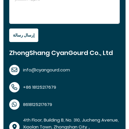
إرسال رسالة
ZhongShang CyanGourd Co., Ltd
info@cyangourd.com
+86 18125217679
8618125217679
4th Floor, Building B, No. 310, Jucheng Avenue,
Xiaolan Town, Zhongshan City，