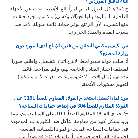
أثناء تدقيق الموردين؟
ج: يُعدّ هيكل العزل المائي أمراً بالغ الأهمية. ابحث عن الأجزاء
الداخلية المملوءة بالراتنج (الإيبوكسي) بدلاً من مجرد حلقات
منع التسرب، لأن الراتنج يوفر حماية فائقة طويلة الأمد ضد
تسرب المياه والتمدد الحراري.
س: كيف يمكنني التحقق من قدرة الإنتاج لدى المورد دون
زيارة المصنع؟
أ: اطلب جولة فيديو لخط الإنتاج أثناء التشغيل، واطلب صورًا
لمنطقة اختبار التقادم الخاصة بهم، وقم بمراجعة قائمة
معداتهم (مثل آلات SMT، وموزعات الغراء الأوتوماتيكية)
لتقييم مستويات الأتمتة.
س: لماذا يُفضل استخدام الفولاذ المقاوم للصدأ 316L على
الفولاذ المقاوم للصدأ 304 في إضاءة حمامات السباحة؟
ج: يحتوي الفولاذ المقاوم للصدأ 316L على الموليبدينوم، مما
يزيد بشكل كبير من مقاومة التآكل ضد الكلوريدات الموجودة
في حمامات السباحة المالحة والمواد الكيميائية القاسية
لحمامات السباحة، في حين أن الفولاذ 304 قد يصدأ بمرور