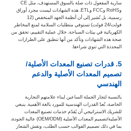
سارية المفعول ذات صلة بالسوق المستهدف، مثل CE
وRoHS وFCC وETL. هذه الشهادات ليست مجرد أوراق
رسمية، بل تُشير إلى أن أنظمة الجهد المنخفض (12
فولت/24 فولت) تستوفي متطلبات السلامة لمنع المخاطر
الكهربائية في بيئات السباحة. خلال عملية التقييم، تحقق من
صحة هذه الشهادات وتأكد من أنها تنطبق على الطرازات
المحددة التي تنوي شراءها.
5. قدرات تصنيع المعدات الأصلية/
تصميم المعدات الأصلية والدعم
الهندسي
بالنسبة لتجار الجملة الساعين لبناء علامتهم التجارية
الخاصة، تُعدّ القدرات الهندسية للمورد بالغة الأهمية. ينبغي
للشريك الاستراتيجي أن يُقدّم خدمات تصنيع المعدات
الأصلية/تصميم المعدات الأصلية (OEM/ODM) عالية الجودة،
بما في ذلك تصميم القوالب حسب الطلب، ونقش الشعار