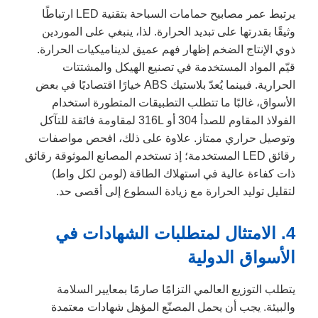
يرتبط عمر مصابيح حمامات السباحة بتقنية LED ارتباطًا
وثيقًا بقدرتها على تبديد الحرارة. لذا، ينبغي على الموردين
ذوي الإنتاج الضخم إظهار فهم عميق لديناميكيات الحرارة.
قيّم المواد المستخدمة في تصنيع الهيكل والمشتتات
الحرارية. فبينما يُعدّ بلاستيك ABS خيارًا اقتصاديًا في بعض
الأسواق، غالبًا ما تتطلب التطبيقات المتطورة استخدام
الفولاذ المقاوم للصدأ 304 أو 316L لمقاومة فائقة للتآكل
وتوصيل حراري ممتاز. علاوة على ذلك، افحص مواصفات
رقائق LED المستخدمة؛ إذ تستخدم المصانع الموثوقة رقائق
ذات كفاءة عالية في استهلاك الطاقة (لومن لكل واط)
لتقليل توليد الحرارة مع زيادة السطوع إلى أقصى حد.
4. الامتثال لمتطلبات الشهادات في
الأسواق الدولية
يتطلب التوزيع العالمي التزامًا صارمًا بمعايير السلامة
والبيئة. يجب أن يحمل المصنّع المؤهل شهادات معتمدة