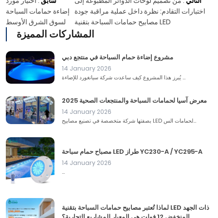
التالي
:
من تصميم لوحات الدوائر المطبوعة إلى
سابق
:
اختيار مورد
اختبارات التقادم: نظرة داخل عملية مراقبة جودة
إضاءة حمامات السباحة
مصابيح حمامات السباحة بتقنية LED
لسوق الشرق الأوسط
المشاركات المميزة
مشروع إضاءة حمام السباحة في منتجع دبي
14 January 2026
يُبرز هذا المشروع كيف ساعدت شركة سيانغورد للإضاءة ...
معرض آسيا لحمامات السباحة والمنتجعات الصحية 2025
14 January 2026
بصفتها شركة متخصصة في تصنيع مصابيح LED لحمامات الس...
مصباح حمام سباحة LED طراز YC230-A / YC295-A
14 January 2026
...
لماذا تُعتبر مصابيح حمامات السباحة بتقنية LED ذات الجهد
المنخفض 12 فولت هي المعيار للمشاريع التجارية؟