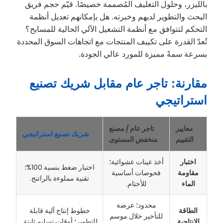
بالليزر، وحلول التغليف المُصممة خصيصًا. قيّم حجم فريق
البحث والتطوير لديهم وخبرته. هل بإمكانهم تعديل أنظمة
التحكم لتتوافق مع أنظمة التشغيل الآلي الحالية للمسابح؟
تُعدّ القدرة على تكييف المنتجات مع اتجاهات السوق المحددة
بسرعة سمةً مميزة للمورد عالي الجودة.
مقارنة: تاجر عام مقابل شريك تصنيع
استراتيجي
معايير
تاجر عام / مصنع
شريك تصنيع استراتيجي
التقييم
منخفض المستوى
اختبار
أخذ عينات عشوائية؛
اختبار ضغط بنسبة 100%؛
مقاومة
فحوصات أساسية
تقنية مملوءة بالراتنج.
الماء
للأختام.
محدود؛ عرضة
الطاقة
خطوط إنتاج آلية قابلة
للتأخير خلال موسم
الإنتاجية
للتطوير؛ أوقات تسليم ثابتة.