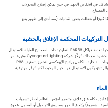
 غالبًا إلى عطل في دائرة تشغيل مصابيح LED أو مشاكل في انخفاض الجهد. في حين يمكن إصلاح المحولات
 المصباح.
صباح سطوعًا كبيرًا أو تعطلت بعض الثنائيات (مما أدى إلى ظهور بقع
يُعدّ التصميم الهيكلي لإضاءة حوض السباحة العاملَ الأساسي في تحديد إمكانية إصلاحها. تعتمد هياكل PAR56 التقليدية ذات المصابيح القابلة للاستبدال
على حشوات مطاطية لمنع تسرب الماء. ويمكن تقنيًا "إصلاحها" باستبدال المصباح والحشوة. مع ذلك، تُركّز شركة Cyangourd Lighting وغيرها من
. في هذه الوحدات، تُغلّف المكونات الداخلية بالكامل براتنج الإيبوكسي لتحقيق تصنيف IP68
راتنج، يكون الاستبدال هو الخيار الوحيد، لكنها تُوفّر موثوقية
أو إعادة إحكام غلق غلاف متضرر تُعرّض النظام لخطر تسربات
اصية الشعرية) ويُلحق الضرر بصندوق التوصيل أو المحول. علاوة