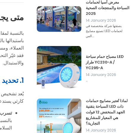
معرض آسيا لحمامات
السباحة والمنتجعات الصحية
2025
متى يجب
14 January 2026
بصفتها شركة متخصصة في
تصنيع مصابيح LED لحمامات
بالنسبة لمقاو
الس...
العملاء، ومس
مصباح حمام سباحة LED
والاستبدال.
طراز YC230-A /
YC295-A
14 January 2026
1. تحديد علامات الأعطال الحرجة في مصابيح حمامات السباحة بتقنية LED
...
يُعد تشخيص 
كارثي يستدعي
لماذا تُعتبر مصابيح حمامات
السباحة بتقنية LED ذات
الجهد المنخفض 12 فولت
تسرب ا
هي المعيار للمشاريع
التجارية؟
السلام
14 January 2026