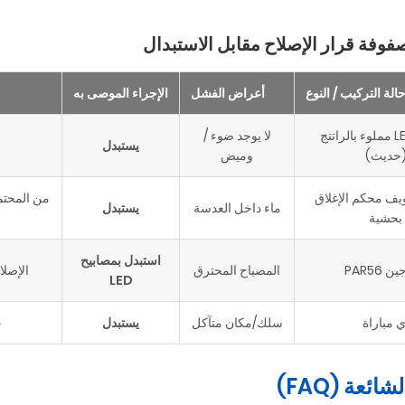
فوفة قرار الإصلاح مقابل الاستبدال
الة التركيب / النوع
أعراض الفشل
الإجراء الموصى به
مصباح LED مملوء بالراتنج
لا يوجد ضوء /
يستبدل
حديث)
وميض
يف محكم الإغلاق
من المحتمل 
ماء داخل العدسة
يستبدل
بحشية
استبدل بمصابيح
 PAR56
المصباح المحترق
الإصلاح مم
LED
ي مباراة
سلك/مكان متآكل
يستبدل
خ
ائعة (FAQ)