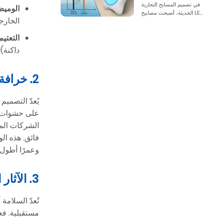
في تصميم المسابح التجارية
الوميض
الحديثة، أصبحت مصابيح LE...
الخارج
التعتيم
داكنة)
2. خرافة قابلية الإصلاح: التركيبات المملوءة بالراتنج مقابل التركيبات المحكمة الإغلاق بالحشية
الشركات المص
فائق. هذه الو
وعمرًا أطول ب
3. الآثار المترتبة على السلامة نتيجة تعطل الإضاءة تحت الماء
تُعدّ السلام
مستقبلية. فع