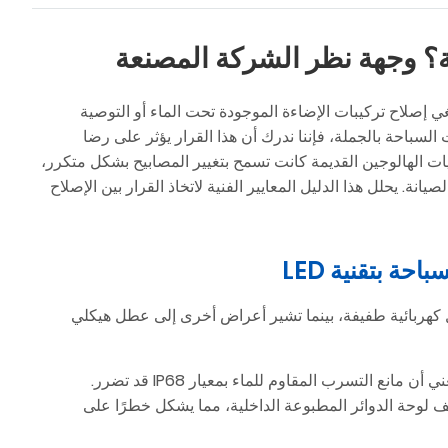
ة؟ وجهة نظر الشركة المصنعة
بغي إصلاح تركيبات الإضاءة الموجودة تحت الماء أو التوصية
 قرارًا تشغيليًا شائعًا. وبصفتنا شركة مصنعة لمصابيح LED لحمامات السباحة بالجملة، فإننا ندرك أن هذا القرار يؤثر على رضا
ت الهالوجين القديمة كانت تسمح بتغيير المصابيح بشكل متكرر،
لوءة بالراتنج مشهد الصيانة. يحلل هذا الدليل المعايير الفنية لاتخاذ القرار بين الإصلاح
كهربائية طفيفة، بينما تشير أعراض أخرى إلى عطل هيكلي
إذا كان الماء مرئيًا داخل العدسة أو أصبح المصباح ضبابيًا، فهذا يعني أن مانع التسرب المقاوم للماء بمعيار IP68 قد تضرر.
الماء في تلف لوحة الدوائر المطبوعة الداخلية، مما يشكل خطرًا على