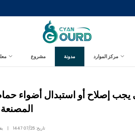
مركز الموارد
مدونة
مشروع
معل
يجب إصلاح أو استبدال أضواء حما
المصنعة
تاريخ:
07/25 1447
|
يقر