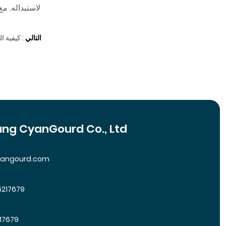
لاستبداله. م
التالي
:
كيفية ا
ng CyanGourd Co., Ltd
yangourd.com
5217679
17679