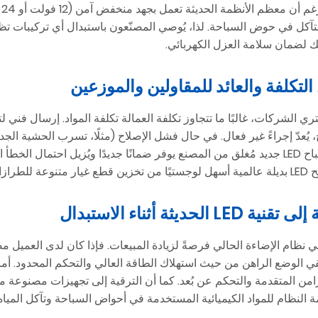
ع
لتآكل في حوض السباحة. لذا، يُوصي المصنّعون باستبدال أي تركيبات تظهر
ك لضمان سلامة العزل الكهربائي.
ري الشركات، غالبًا ما تتجاوز تكلفة العمالة تكلفة المواد. إرسال ف
 يُعدّ إجراءً غير فعال. في حال فشل الإصلاح (مثلًا، تسرب الحشية الجد
بالكامل بمصباح LED جديد مُغلق من المصنع يوفر ضمانًا جديدًا ويُزيل احتم
زات القديمة.
ة النظام للمواد الكيميائية المستخدمة في أحواض السباحة وتآكل المياه