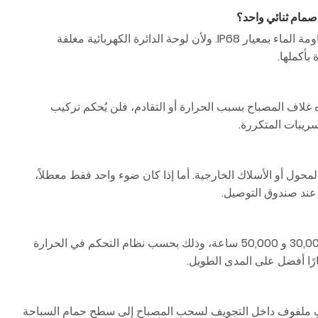
لا. صُممت المصابيح المملوءة بالراتنج كوحدة واحدة صلبة لضمان أقصى قدر من مقاومة الماء بمعيار IP68. ولأن لوحة الدائرة الكهربائية مغلفة
بأكملها.
شوه غلاف المصباح بسبب الحرارة أو التقادم، فلن يُحكم تركيب
ول أو الأسلاك الخارجية. أما إذا كان ضوء واحد فقط معطلاً،
عند صندوق التوصيل.
تتميز مصابيح LED عالية الجودة لحمامات السباحة بعمر افتراضي يتراوح عادةً بين 30,000 و 50,000 ساعة، وذلك بحسب نظام التحكم في الحرارة
رًا أفضل على المدى الطويل.
فٍ ملفوف داخل التجويف لسحب المصباح إلى سطح حمام السباحة