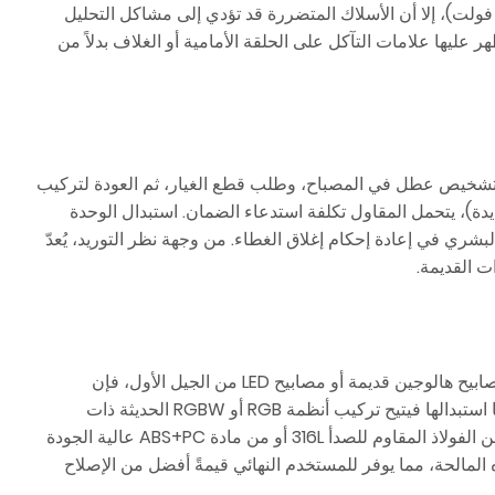
لى ذلك، ورغم أن معظم الأنظمة الحديثة تعمل بجهد منخفض آمن (12 فولت أو 24 فولت)، إلا أن الأسلاك المتضررة قد تؤدي إلى مشاكل التحليل
 عليها علامات التآكل على الحلقة الأمامية أو الغلاف بدلاً من
ني لتشخيص عطل في المصباح، وطلب قطع الغيار، ثم العودة لتركيب
يدة)، يتحمل المقاول تكلفة استدعاء الضمان. استبدال الوحدة
ال الخطأ البشري في إعادة إحكام إغلاق الغطاء. من وجهة نظر التوريد، يُعدّ
يمثل عطل في نظام الإضاءة الحالي فرصةً لزيادة المبيعات. فإذا كان لدى العميل مصابيح هالوجين قديمة أو مصابيح LED من الجيل الأول، فإن
إصلاحها لا يُبقي الوضع الراهن من حيث استهلاك الطاقة العالي والتحكم المحدود. أما استبدالها فيتيح تركيب أنظمة RGB أو RGBW الحديثة ذات
إمكانيات التزامن المتقدمة والتحكم عن بُعد. كما أن الترقية إلى تجهيزات مصنوعة من الفولاذ المقاوم للصدأ 316L أو من مادة ABS+PC عالية الجودة
 المالحة، مما يوفر للمستخدم النهائي قيمةً أفضل من الإصلاح