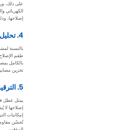
الكهربائي وا
إصلاحها، وذل
4. تحليل التكلفة والعائد للمقاولين والموزعين
بالنسبة لمشت
طقم الإصلاح،
تخزين مصابيح LED بديلة عالمية أسهل لوجستيًا من تخزين قطع غيار متنوعة للطرا
5. الترقية إلى تقنية LED الحديثة أثناء الاستبدال
تُحسّن مقاوم
المؤقت.