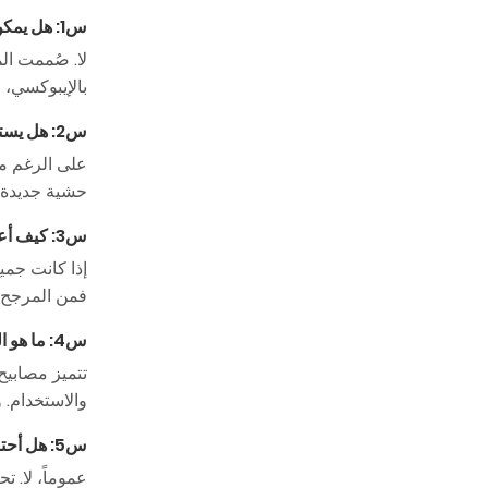
س1: هل يمكن إصلاح مصابيح حمامات السباحة LED المملوءة بالراتنج في حالة تعطل صمام ثنائي واحد؟
بالإيبوكسي، ل
س2: هل يستحق الأمر استبدال الحشية فقط في مصباح حمام السباحة القديم؟
على الرغم من 
حشية جديدة إغلاقه تمامًا.
س3: كيف أعرف ما إذا كانت المشكلة في المصباح أم في المحول؟
إذا كانت جمي
فمن المرجح أ
س4: ما هو العمر الافتراضي المتوقع لإضاءة حمام السباحة LED البديلة؟
والاستخدام. 
س5: هل أحتاج إلى تفريغ المسبح لاستبدال مصباح المسبح؟
عموماً، لا.