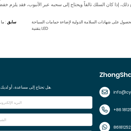
ع ذلك، إذا كان السلك تالفاً ويحتاج إلى سحبه عبر الأنبوب، فقد يلزم 
لحصول على شهادات السلامة الدولية لإضاءة حمامات السباحة
سابق
:
ما 
بتقنية LED
ZhongSha
هل تحتاج إلى مساعدة، أو لديك اقتراح، أو ترغب في معرفة المزيد عن خدماتنا؟ يسعدنا التواصل معك.
info@c
+86 1812
86181252