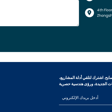
4th Floo
Zhongs
ابح. اشترك لتلقي أدلة المشاريع،