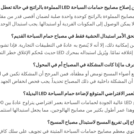
ا يمكن الوصول إلى المكونات الفردية أو استبدالها. يجب استبدال الوحدة 
إمكانية ذلك، إلا أنه لا يُنصح به عادةً في التطبيقات التجارية. فإذا ت
 ويُزيل استبداله بمحرك LED حديث مُحكم الإغلاق خطر التسريبات المتكررة.
ع أضواء المسبح تومض أو مطفأة، فمن المرجح أن المشكلة تكمن في المح
ن المشكلة داخلية في ذلك المصباح تحديداً. يجب فحص انخفاض الجهد 
وهذا عمر أطول بكثير من مصابيح الهالوجين، مما يجعل استبدالها استثما
 تحتوي معظم مصابيح حمامات السباحة المثبتة في تجويف على سلك كا