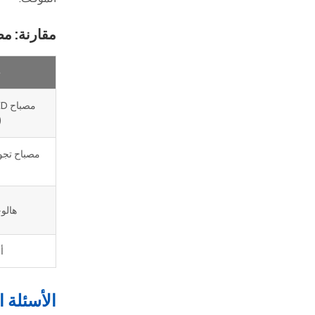
مقارنة: مص
ح
(
مصباح تجو
هالوجين
أ
الأسئلة الش