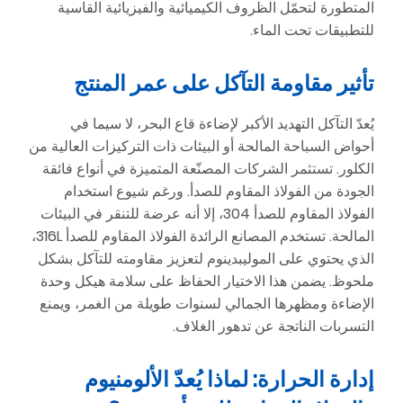
المتطورة لتحمّل الظروف الكيميائية والفيزيائية القاسية
للتطبيقات تحت الماء.
تأثير مقاومة التآكل على عمر المنتج
يُعدّ التآكل التهديد الأكبر لإضاءة قاع البحر، لا سيما في
أحواض السباحة المالحة أو البيئات ذات التركيزات العالية من
الكلور. تستثمر الشركات المصنّعة المتميزة في أنواع فائقة
الجودة من الفولاذ المقاوم للصدأ. ورغم شيوع استخدام
الفولاذ المقاوم للصدأ 304، إلا أنه عرضة للتنقر في البيئات
المالحة. تستخدم المصانع الرائدة الفولاذ المقاوم للصدأ 316L،
الذي يحتوي على الموليبدينوم لتعزيز مقاومته للتآكل بشكل
ملحوظ. يضمن هذا الاختيار الحفاظ على سلامة هيكل وحدة
الإضاءة ومظهرها الجمالي لسنوات طويلة من الغمر، ويمنع
التسربات الناتجة عن تدهور الغلاف.
إدارة الحرارة: لماذا يُعدّ الألومنيوم