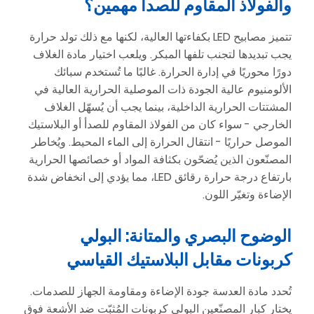
والفولاذ المقاوم للصدأ مهمين؟
تتميز مصابيح LED بكفاءتها العالية، لكنها مع ذلك تولد حرارة
يجب تبديدها لتجنب تلفها المبكر. ويلعب اختيار مادة الغلاف
دورًا محوريًا في إدارة الحرارة. غالبًا ما تُستخدم سبائك
الألومنيوم عالية الجودة ذات الموصلية الحرارية العالية في
المشتتات الحرارية الداخلية، بينما يجب أن يُسهّل الغلاف
الخارجي - سواء كان من الفولاذ المقاوم للصدأ أو البلاستيك
الموصل حراريًا - انتقال الحرارة إلى الماء المحيط. ويُخاطر
المصنّعون الذين يُضحّون بكثافة المواد أو خصائصها الحرارية
بارتفاع درجة حرارة رقائق LED، مما يؤدي إلى انخفاض شدة
الإضاءة وتغيّر اللون.
الوضوح البصري والمتانة: البولي
كربونات مقابل البلاستيك القياسي
تُحدد مادة العدسة جودة الإضاءة ومقاومة الجهاز للصدمات.
يختار كبار المصنّعين البولي كربونات المُثبّت ضد الأشعة فوق