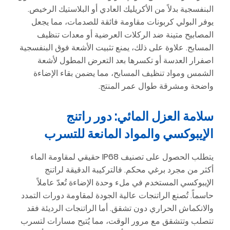
البنفسجية بدلاً من الأكريليك العادي أو البلاستيك الرخيص.
يوفر البولي كربونات مقاومة فائقة للصدمات، مما يجعل
المصابيح متينة ضد الركلات العرضية أو معدات تنظيف
المسابح. علاوة على ذلك، يمنع تثبيت الأشعة فوق البنفسجية
اصفرار العدسة أو تكسرها بعد التعرض المطول لأشعة
الشمس ومواد تنظيف المسابح، مما يضمن بقاء الإضاءة
واضحة ومشرقة طوال عمر المنتج.
سلامة العزل المائي: دور راتنج
الإيبوكسي والمواد المانعة للتسرب
يتطلب الحصول على تصنيف IP68 حقيقي لمقاومة الماء
أكثر من مجرد برغي محكم. فالتركيبة الدقيقة لراتنج
الإيبوكسي المستخدم في ملء وحدة الإضاءة تُعدّ عاملاً
حاسماً. تُصنع الراتنجات عالية الجودة لمقاومة دورات التمدد
والانكماش الحراري دون تشقق. أما الراتنجات الرديئة فقد
تتصلب وتتشقق مع مرور الوقت، مما يُتيح مسارات لتسرب