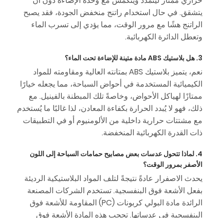
حراري ممتاز ليتمدد وينكمش مع وحدة الإضاءة دون أن
يتشقق. في حال استخدام راتنج منخفض الجودة، فقد يصبح
الراتنج هشًا مع مرور الوقت، مما يؤدي إلى تسرب الماء
وتعطل الدائرة الكهربائية.
3. هل بلاستيك ABS مادة متينة للإضاءة تحت الماء؟
نعم، يتميز بلاستيك ABS بمتانته العالية ومقاومته للمواد
الكيميائية المستخدمة في أحواض السباحة، مما يجعله خيارًا
ممتازًا لهياكل الأحواض، وخاصةً تلك المبطنة بالفينيل. مع
ذلك، فهو لا يُبدد الحرارة بكفاءة المعادن، لذا غالبًا ما يُستخدم
مع مشتتات حرارية داخلية من الألومنيوم أو في التطبيقات
ذات القدرة الكهربائية المنخفضة.
4. لماذا تتحول عدسات بعض مصابيح حمامات السباحة إلى اللون
الأصفر بمرور الوقت؟
يحدث الاصفرار عادةً نتيجةً لتلف المواد البلاستيكية الرديئة
بفعل الأشعة فوق البنفسجية. تستخدم الشركات المصنعة
الرائدة مادة البولي كربونات (PC) المقاومة للأشعة فوق
البنفسجية في عدساتها. تحجب هذه المادة الأشعة فوق