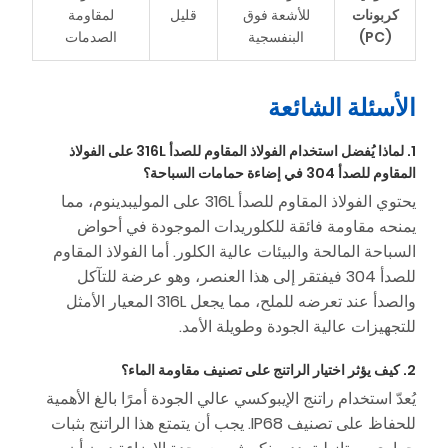
كربونات
للأشعة فوق
قليل
لمقاومة
(PC)
البنفسجية
الصدمات
الأسئلة الشائعة
1. لماذا يُفضل استخدام الفولاذ المقاوم للصدأ 316L على الفولاذ
المقاوم للصدأ 304 في إضاءة حمامات السباحة؟
يحتوي الفولاذ المقاوم للصدأ 316L على الموليبدينوم، مما
يمنحه مقاومة فائقة للكلوريدات الموجودة في أحواض
السباحة المالحة والبيئات عالية الكلور. أما الفولاذ المقاوم
للصدأ 304 فيفتقر إلى هذا العنصر، وهو عرضة للتآكل
والصدأ عند تعرضه للملح، مما يجعل 316L المعيار الأمثل
للتجهيزات عالية الجودة وطويلة الأمد.
2. كيف يؤثر اختيار الراتنج على تصنيف مقاومة الماء؟
يُعدّ استخدام راتنج الإيبوكسي عالي الجودة أمرًا بالغ الأهمية
للحفاظ على تصنيف IP68. يجب أن يتمتع هذا الراتنج بثبات