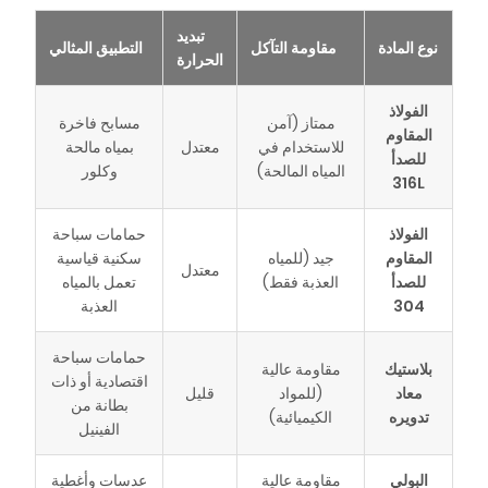
تبديد
نوع المادة
مقاومة التآكل
التطبيق المثالي
الحرارة
الفولاذ
ممتاز (آمن
مسابح فاخرة
المقاوم
للاستخدام في
معتدل
بمياه مالحة
للصدأ
المياه المالحة)
وكلور
316L
الفولاذ
حمامات سباحة
المقاوم
جيد (للمياه
سكنية قياسية
معتدل
للصدأ
العذبة فقط)
تعمل بالمياه
304
العذبة
حمامات سباحة
بلاستيك
مقاومة عالية
اقتصادية أو ذات
معاد
(للمواد
قليل
بطانة من
تدويره
الكيميائية)
الفينيل
البولي
مقاومة عالية
عدسات وأغطية