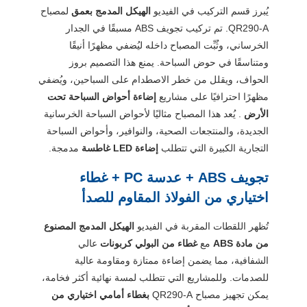
يُبرز قسم التركيب في الفيديو
الهيكل المدمج بعمق
لمصباح
QR290-A. تم تركيب تجويف ABS مسبقًا في الجدار
الخرساني، وثُبِّت المصباح داخله ليُضفي مظهرًا أنيقًا
ومتناسقًا في حوض السباحة. يمنع هذا التصميم بروز
الحواف، ويقلل من خطر الاصطدام على السباحين، ويُضفي
مظهرًا احترافيًا على مشاريع
إضاءة أحواض السباحة تحت
الأرض
. يُعد هذا المصباح مثاليًا لأحواض السباحة الخرسانية
الجديدة، والمنتجعات الصحية، والنوافير، وأحواض السباحة
التجارية الكبيرة التي تتطلب
إضاءة LED غاطسة
مدمجة.
تجويف ABS + عدسة PC + غطاء
اختياري من الفولاذ المقاوم للصدأ
تُظهر اللقطات المقربة في الفيديو
الهيكل المدمج المصنوع
من مادة ABS
مع
غطاء من البولي كربونات
عالي
الشفافية، مما يضمن إضاءة ممتازة ومقاومة عالية
للصدمات. وللمشاريع التي تتطلب لمسة نهائية أكثر فخامة،
يمكن تجهيز مصباح QR290-A
بغطاء أمامي اختياري من