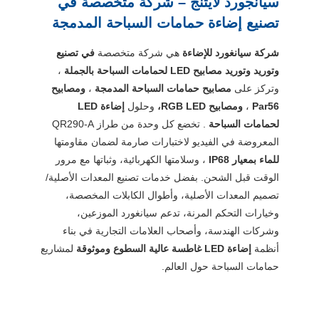
سيانجورد لايتنج – شركة متخصصة في
تصنيع إضاءة حمامات السباحة المدمجة
شركة سيانغورد للإضاءة
هي شركة متخصصة
في تصنيع
وتوريد وتوريد مصابيح LED لحمامات السباحة بالجملة
،
وتركز على
مصابيح حمامات السباحة المدمجة
،
ومصابيح
Par56
،
ومصابيح RGB LED،
وحلول
إضاءة LED
لحمامات السباحة
. تخضع كل وحدة من طراز QR290-A
المعروضة في الفيديو لاختبارات صارمة لضمان مقاومتها
للماء بمعيار IP68
، وسلامتها الكهربائية، وثباتها مع مرور
الوقت قبل الشحن. بفضل خدمات تصنيع المعدات الأصلية/
تصميم المعدات الأصلية، وأطوال الكابلات المخصصة،
وخيارات التحكم المرنة، تدعم سيانغورد الموزعين،
وشركات الهندسة، وأصحاب العلامات التجارية في بناء
أنظمة
إضاءة LED غاطسة عالية السطوع وموثوقة
لمشاريع
حمامات السباحة حول العالم.