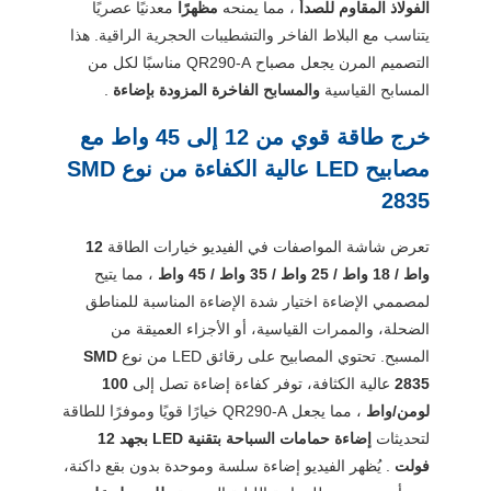
الفولاذ المقاوم للصدأ
، مما يمنحه
مظهرًا
معدنيًا عصريًا
يتناسب مع البلاط الفاخر والتشطيبات الحجرية الراقية. هذا
التصميم المرن يجعل مصباح QR290-A مناسبًا لكل من
المسابح القياسية
والمسابح الفاخرة المزودة بإضاءة
.
خرج طاقة قوي من 12 إلى 45 واط مع
مصابيح LED عالية الكفاءة من نوع SMD
2835
تعرض شاشة المواصفات في الفيديو خيارات الطاقة
12
واط / 18 واط / 25 واط / 35 واط / 45 واط
، مما يتيح
لمصممي الإضاءة اختيار شدة الإضاءة المناسبة للمناطق
الضحلة، والممرات القياسية، أو الأجزاء العميقة من
المسبح. تحتوي المصابيح على رقائق LED من نوع
SMD
2835
عالية الكثافة، توفر كفاءة إضاءة تصل إلى
100
لومن/واط
، مما يجعل QR290-A خيارًا قويًا وموفرًا للطاقة
لتحديثات
إضاءة حمامات السباحة بتقنية LED بجهد 12
فولت
. يُظهر الفيديو إضاءة سلسة وموحدة بدون بقع داكنة،