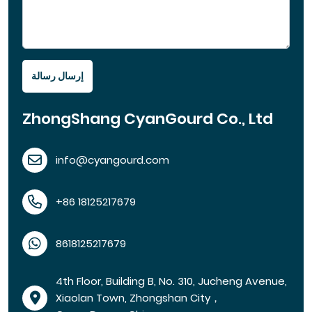
إرسال رسالة
ZhongShang CyanGourd Co., Ltd
info@cyangourd.com
+86 18125217679
8618125217679
4th Floor, Building B, No. 310, Jucheng Avenue,
Xiaolan Town, Zhongshan City，