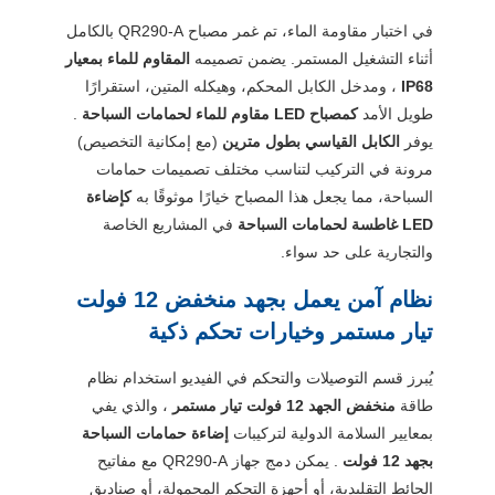
في اختبار مقاومة الماء، تم غمر مصباح QR290-A بالكامل
أثناء التشغيل المستمر. يضمن تصميمه
المقاوم للماء بمعيار
IP68
، ومدخل الكابل المحكم، وهيكله المتين، استقرارًا
طويل الأمد
كمصباح LED مقاوم للماء لحمامات السباحة
.
يوفر
الكابل القياسي بطول مترين
(مع إمكانية التخصيص)
مرونة في التركيب لتناسب مختلف تصميمات حمامات
السباحة، مما يجعل هذا المصباح خيارًا موثوقًا به
كإضاءة
LED غاطسة لحمامات السباحة
في المشاريع الخاصة
والتجارية على حد سواء.
نظام آمن يعمل بجهد منخفض 12 فولت
تيار مستمر وخيارات تحكم ذكية
يُبرز قسم التوصيلات والتحكم في الفيديو استخدام نظام
طاقة
منخفض الجهد 12 فولت تيار مستمر
، والذي يفي
بمعايير السلامة الدولية لتركيبات
إضاءة حمامات السباحة
بجهد 12 فولت
. يمكن دمج جهاز QR290-A مع مفاتيح
الحائط التقليدية، أو أجهزة التحكم المحمولة، أو صناديق