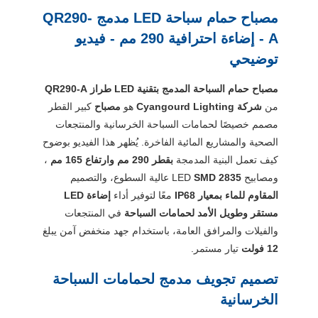
مصباح حمام سباحة LED مدمج QR290-
A - إضاءة احترافية 290 مم - فيديو
توضيحي
مصباح حمام السباحة المدمج بتقنية LED طراز QR290-A
من
شركة Cyangourd Lighting
هو
مصباح
كبير القطر
مصمم خصيصًا لحمامات السباحة الخرسانية والمنتجعات
الصحية والمشاريع المائية الفاخرة. يُظهر هذا الفيديو بوضوح
كيف تعمل البنية المدمجة
بقطر 290 مم وارتفاع 165 مم
،
ومصابيح LED
SMD 2835
عالية السطوع، والتصميم
المقاوم للماء بمعيار IP68
معًا لتوفير أداء
إضاءة LED
مستقر وطويل الأمد لحمامات السباحة
في المنتجعات
والفيلات والمرافق العامة، باستخدام جهد منخفض آمن يبلغ
12 فولت
تيار مستمر.
تصميم تجويف مدمج لحمامات السباحة
الخرسانية