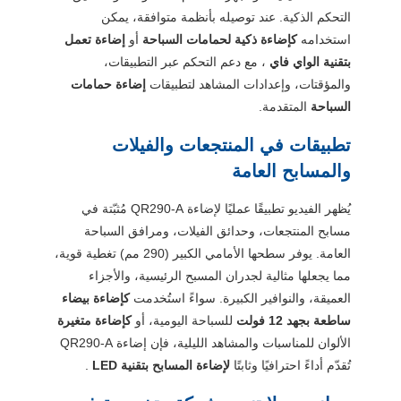
التحكم الذكية. عند توصيله بأنظمة متوافقة، يمكن
استخدامه
كإضاءة ذكية لحمامات السباحة
أو
إضاءة تعمل
بتقنية الواي فاي
، مع دعم التحكم عبر التطبيقات،
والمؤقتات، وإعدادات المشاهد لتطبيقات
إضاءة حمامات
السباحة
المتقدمة.
تطبيقات في المنتجعات والفيلات
والمسابح العامة
يُظهر الفيديو تطبيقًا عمليًا لإضاءة QR290-A مُثبّتة في
مسابح المنتجعات، وحدائق الفيلات، ومرافق السباحة
العامة. يوفر سطحها الأمامي الكبير (290 مم) تغطية قوية،
مما يجعلها مثالية لجدران المسبح الرئيسية، والأجزاء
العميقة، والنوافير الكبيرة. سواءً استُخدمت
كإضاءة بيضاء
ساطعة بجهد 12 فولت
للسباحة اليومية، أو
كإضاءة متغيرة
الألوان للمناسبات والمشاهد الليلية، فإن إضاءة QR290-A
تُقدّم أداءً احترافيًا وثابتًا
لإضاءة المسابح بتقنية LED
.