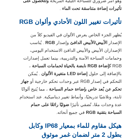
وهو أمر ضروري للسباحة الليلية المريحة
وللحصول على
تأثيرات إضاءة متناسقة تحت الماء
.
تأثيرات تغيير اللون الأحادي وألوان RGB
يُظهر الجزء الخاص بعرض الألوان في الفيديو كلاً من
الإصدار
الأبيض/الأبيض الدافئ
وإصدار
RGB
. يُناسب
الإصداران الأبيض والأبيض الدافئ الاستخدام اليومي،
وحمامات السباحة الآمنة والتدريبية، بينما تعمل إصدارات
RGB
كإضاءة RGB نابضة بالحياة لحمامات السباحة
،
بالإضافة إلى حلول
إضاءة LED متغيرة الألوان
. يُمكن
التحكم في إصدار RGB عبر وحدات تحكم خارجية أو
جهاز
تحكم عن بُعد خاص بإضاءة حمام السباحة
، مما يُتيح ألوانًا
ثابتة، وتلاشيًا تدريجيًا، وأنماط تغيير ديناميكية. عند استخدام
عدة وحدات معًا، تُضفي تأثيرًا
ضوئيًا رائعًا على حمام
السباحة بتقنية RGB
في جميع أنحائه.
هيكل مقاوم للماء بمعيار IP68 وكابل
بطول 2 متر لضمان غمر موثوق