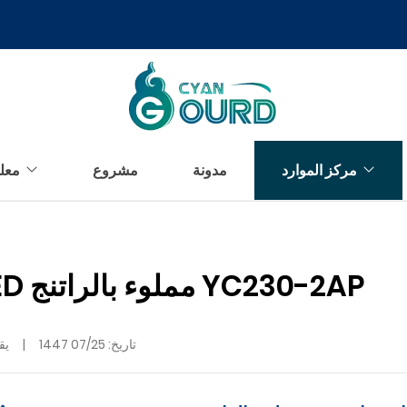
مركز الموارد
مدونة
مشروع
معل
مصباح حمام سباحة LED مملوء بالراتنج YC230-2AP
تاريخ:
07/25 1447
|
يقر