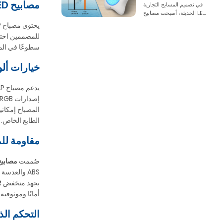
مصابيح LED عالية الكفاءة من نوع SMD 2835 - خيارات 18 واط / 25 واط / 35 واط
في تصميم المسابح التجارية
الحديثة، أصبحت مصابيح LE...
يحتوي مصباح YC230-2AP على رقائق LED
للمصممين اختي
سطوعًا في المن
خيارات ألوان RGB/RGBW وتأثيرات ت
يدعم مصباح YC230-2AP ألوانًا متعددة، تشمل
إصدارات RGB وRGBW كحلول
المصباح إمكانية
الطابع الخاص.
مقاومة للماء بمعيار IP68، هيكل مقاوم للماء 
صُممت
مصابيح YC230-2AP لتكون مصابيح ED
ABS والعدس
بجهد منخفض
12
أمانًا وموثوقية
التحكم الذ