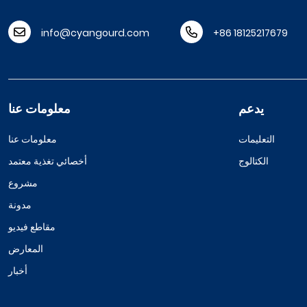
info@cyangourd.com
+86 18125217679
يدعم
معلومات عنا
التعليمات
معلومات عنا
الكتالوج
أخصائي تغذية معتمد
مشروع
مدونة
مقاطع فيديو
المعارض
أخبار