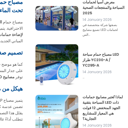
معرض آسيا لحمامات
السباحة والمنتجعات الصحية
تحت الماء
2025
14 January 2026
مصباح حمام
ال
بصفتها شركة متخصصة في
الاحترافية. يت
تصنيع مصابيح LED لحمامات
لإضاءة حمامات السباحة 
الس...
المباني الجديد
تصميم صغير الحجم 230 مم لإضاءة موحدة
مصباح حمام سباحة LED
طراز YC230-A /
كما هو موضح في صور المنتج
YC295-A
على جدار المسب
14 January 2026
توفر
مصابيح LED تحت الماء
...
هيكل من مادة ABS + غطاء شفاف من البولي كربونات
لماذا تُعتبر مصابيح حمامات
يتميز مصباح YC230-2AP
السباحة بتقنية LED ذات
تضمن عدسة PC نفاذية ضوئية ممتازة وتحمي لوحة LED. الجزء الداخلي
الجهد المنخفض 12 فولت
يقلل هذا التصم
هي المعيار للمشاريع
التجارية؟
تتطلب أداءً عاليً
14 January 2026