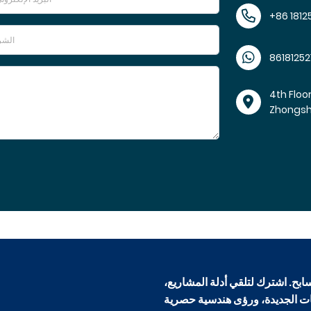
+86 1812
86181252
4th Floo
Zhongs
ابح. اشترك لتلقي أدلة المشاريع،