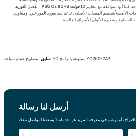
، كما أنها متوافقة مع معايير
12 فولت IP68 CE RoHS
. بفضل
التوريد
واط / 35 واط)، وخدمات تصنيع المعدات الأصلية/تصميم المعدات الأصلية، تدعم سيانغورد الموزعين، ومقاولي
ة السطوع ومتغيرة الألوان للأسواق العالمية.
مصابيح حمام سباحة LED مملوءة بالراتنج YC260-2AP
سابق
:
أرسل لنا رسالة