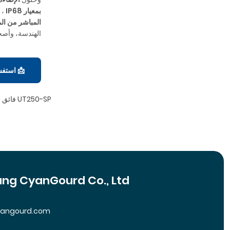
بمعيار IP68
، 
المباشر من ال
الهندسة، وأصحا
📩 استفسر عن مص
مصباح حمام السباحة LED فائق النحافة UT250-SP
ng CyanGourd Co., Ltd
yangourd.com