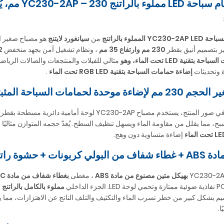
سباحة
YC230-2AP LED المملوء بالراتنج
من
سيانغورد لايتنج
هو مصباح صغير ال
ميز بتصميم أنيق بقطر
230 مم وارتفاع 35 مم
، ونظام تشغيل آمن بجهد منخفض
12 
بتقنية LED تحت الماء، وهو
مثالي للفيلات والمنتجعات والصالات الرياضية
ة وتحديثات
إضاءة حمامات السباحة بتقنية RGB LED تحت الماء
.
 لحمامات السباحة المثبتة على الحائط
، يستخدم مصباح YC230-2AP لوحة أمامية دائرية مسطحة بقطر
ح، مما يقلل من مقاومة الماء ويسهل تنظيف السطح. يُعدّ حجمه المتوازن مثاليً
إضاءة متساوية دون وهج.
 + حشوة راتنجية كاملة
بهيكل متين مصنوع من مادة ABS
، مغطى
بغطاء شفاف من مادة PC
مملوء بالكامل بالراتنج
يم بشكل كبير من خطر تسرب الماء والتكثيف والتلف الناتج عن الاهتزازات، مما 
ا.