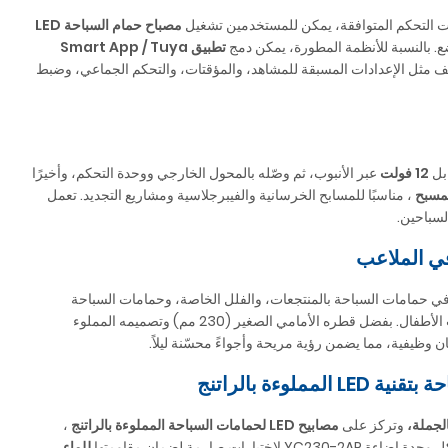
مصباح حمام السباحة LED
وضع. بالنسبة للأنظمة المطورة، يمكن دمج
تطبيق Smart App / Tuya
 مثل الإعدادات المسبقة للمشاهد، والمؤقتات، والتحكم الجماعي، وضبط
ابل
12 فولت
عبر الأنبوب، ثم وصّله بالمحول الخارجي ووحدة التحكم، وأخيرًا
، مناسبًا للمسابح الخرسانية والفيبرجلاسية ومشاريع التجديد. تعمل
لسباحين.
في الملاعب
 واسع في حمامات السباحة بالمنتجعات، والفلل الخاصة، وحمامات السباحة
بالفنادق، ومناطق السبا، وحمامات التدريب في الصالات الرياضية، وحمامات السباحة في ملاعب الأطفال. بفضل قطره الأمامي الصغير (230 مم) وتصميمه المملوء
ن وظيفية، مما يضمن رؤية مريحة وأجواءً محسّنة ليلاً.
ءة بالراتنج
وتركز على
مصابيح LED لحمامات السباحة المملوءة بالراتنج
،
YC230-2 لاختبارات صارمة لضمان مقاومتها
للماء