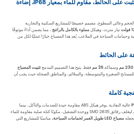
مصباح حمام سباحة LED مملوء بالراتنج YC230-2AP – 230 مم، يُثبت على الحائط، مقاوم للماء بمعيار IP68، إضاءة
حجم وعالي السطوع، مصمم خصيصًا للمشاريع السكنية والتجارية
فولت
تيار متردد، وهيكل
مملوء بالكامل بالراتنج
، مما يضمن أداءً موثوقًا
 وحمامات السباحة في الملاعب. يُعد هذا المصباح خيارًا عمليًا لكل من
230 مم
وسماكة
35 مم
فقط. يتيح هذا التصميم المدمج
تثبيت المصباح
ا للمسابح الصغيرة والمتوسطة، والسلالم، والمناطق الضحلة حيث يجب أن
عالية النفاذية. يوفر هيكل ABS مقاومة جيدة للصدمات والتآكل، بينما
، ليغلف رقائق SMD 2835 ووحدة التشغيل، مكونًا كتلة صلبة مقاومة للماء.
يجعله
مصباح LED طويل العمر لحمامات السباحة،
مناسبًا للمشاريع التي