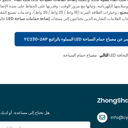
وسلامتها الكهربائية، وثباتها مع مرور الوقت، وقدرتها على الحفاظ على شدة الإضاءة
مصنع
، وخيارات الطاقة المرنة (18 واط / 25 
ب العلامات التجارية الذين يحتاجون إلى منتجات
إضاءة حمامات سباحة LED
عالي
باح حمام السباحة LED المملوء بالراتنج YC230-2AP
التالي
:
ZhongSha
هل تحتاج إلى مساعدة، أو لديك اقتراح، أو ترغب في معرفة المزيد عن خدماتنا؟ يسعدنا التواصل معك.
info@c