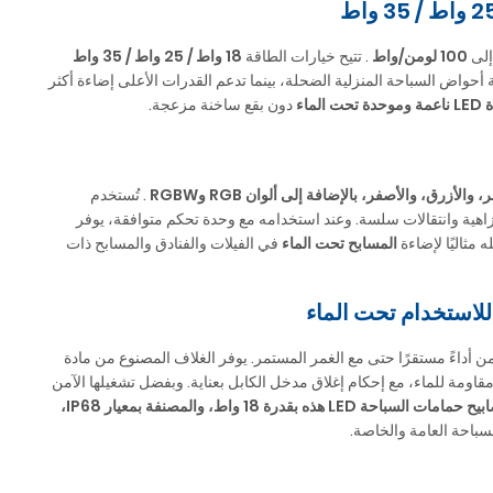
إلى
100 لومن/واط
. تتيح خيارات الطاقة
18 واط / 25 واط / 35 واط
واض السباحة المنزلية الضحلة، بينما تدعم القدرات الأعلى إضاءة أكثر
حت الماء
دون بقع ساخنة مزعجة.
لأزرق، والأصفر، بالإضافة إلى ألوان RGB وRGBW
. تُستخدم
اهية وانتقالات سلسة. وعند استخدامه مع وحدة تحكم متوافقة، يوفر
 مثاليًا لإضاءة
المسابح تحت الماء
في الفيلات والفنادق والمسابح ذات
ن أداءً مستقرًا حتى مع الغمر المستمر. يوفر الغلاف المصنوع من مادة
مقاومة للماء، مع إحكام إغلاق مدخل الكابل بعناية. وبفضل تشغيلها الآمن
مامات السباحة LED هذه بقدرة 18 واط، والمصنفة بمعيار IP68،
باحة العامة والخاصة.