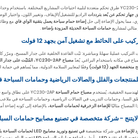
ق
جهاز تحكم عن بُعد بترددات
الراديو للتشغيل/الإيقاف، وتغيير اللون، واختيار ال
ري، مما يحول الإضاءة إلى حل
إضاءة حمام سباحة يعمل بتقنية الواي فاي
مع وظائف
مثالي لمشاريع
حمامات السباحة الحديثة المزودة بإضاءة
.
يب على الحائط مع تشغيل آمن بجهد 12 فولت
لتركيب عمليةً سهلةً ومباشرة: ثبّت القاعدة الخلفية على جدار المسبح، ومرّر ك
اح في مكانه باستخدام البراغي. يُعدّ
مصباح YC230-2AP، المُثبّت على جدار المسبح
خفضة الجهد (12 فولت)
وفقًا لمعايير السلامة الدولية، مما يُساهم في حماية ا
لمنتجعات والفلل والصالات الرياضية وحمامات السباحة 
هندسية الحقيقية، يُستخدم
مصباح حمام السباحة
YC230-2AP على نطاق
ذا المصباح مثاليًا
للإضاءة الزخرفية لحمامات السباحة،
بالإضافة إلى كونه إضاءة أما
تنج - شركة متخصصة في تصنيع مصابيح حمامات السباحة بتقنية LED المملو
 للإضاءة
هي شركة متخصصة
في تصنيع وتوريد مصابيح LED لحمامات السباحة بالجملة،
حت الماء بتقنية LED،
وأنظمة
إضاءة حمامات السباحة LED تحت الماء
. تخضع كل وحدة إضاءة AP