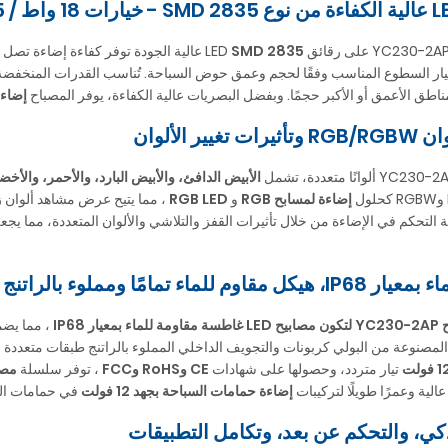
SMD 2835
عالية الجودة توفر كفاءة إضاءة تصل 
ار السطوع المناسب وفقًا لحجم وعمق حوض السباحة. تُناسب القدرات المنخفضة أح
اطق الأعمق أو الأكبر حجمًا. وبفضل البصريات عالية الكفاءة، يوفر المصباح
إضاءة LED ناعمة وموحدة ت
غيير الألوان
الأبيض الدافئ، والأبيض البارد، والأحمر، والأخضر، وا
إضاءة لمسابح RGB
و
RGB LED
، مما يتيح عرض مشاهد ألوان ز
 التحكم في الإضاءة من خلال تأثيرات القفز والتلاشي والألوان المتعددة، مما يجعله
تمامًا ومملوء بالراتنج للاستخدام تحت الماء
L غاطسة
مقاومة للماء بمعيار IP68
، مما يضم
ة المصنوعة من البولي كربونات والتجويف الداخلي المملوء بالراتنج طبقات متعددة 
 فولت
تيار متردد، وحصولها على شهادات
CE وRoHS وFCC
، توفر سلسلة
مصابيح ح
 عالية وعمرًا طويلًا لتركيبات
إضاءة حمامات السباحة بجهد 12 فولت
في حمامات الس
كي، والتحكم عن بعد، وتكامل التطبيقات