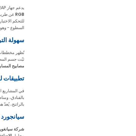
يدعم جهاز YC230-2AP طرق تحكم متعددة لتلبية احتياجات المشاريع المختلفة. باستخدام وحدات التحكم المتوافقة، يمكن للمستخدمين تشغيل
RGB
عن طري
للتحكم الاختيا
السطوع - وهو 
سهولة الترك
تُظهر مخططات ا
ثبّت جسم المصب
مصابيح المسابح من
تطبيقات ل
في المشاريع ال
بالراتنج، يُعدّ ه
سيانجورد لاي
شركة سيانغورد
وحلول
الإضاءة ت