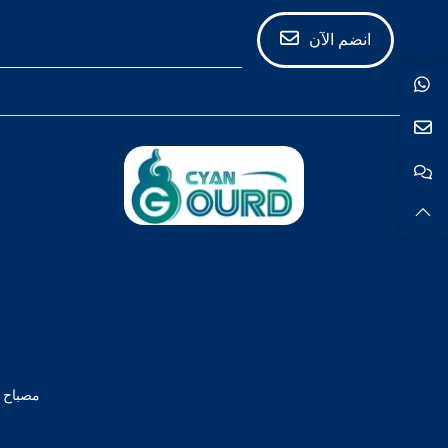
انضم الآن
مصباح ح