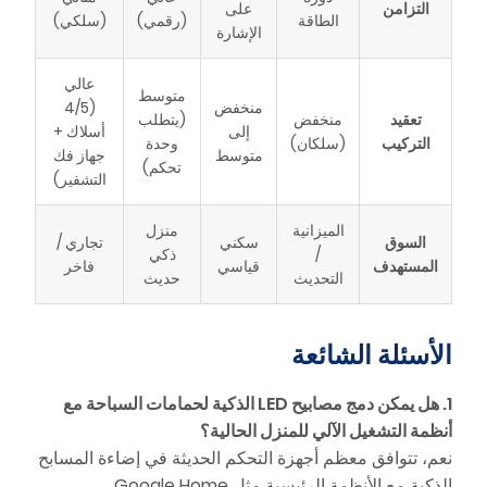
التزامن
على
الطاقة
(رقمي)
(سلكي)
الإشارة
عالي
متوسط
منخفض
(4/5
تعقيد
منخفض
(يتطلب
إلى
أسلاك +
التركيب
(سلكان)
وحدة
متوسط
جهاز فك
تحكم)
التشفير)
الميزانية
منزل
السوق
سكني
تجاري /
/
ذكي
المستهدف
قياسي
فاخر
التحديث
حديث
الأسئلة الشائعة
1. هل يمكن دمج مصابيح LED الذكية لحمامات السباحة مع
أنظمة التشغيل الآلي للمنزل الحالية؟
نعم، تتوافق معظم أجهزة التحكم الحديثة في إضاءة المسابح
الذكية مع الأنظمة الرئيسية مثل Google Home