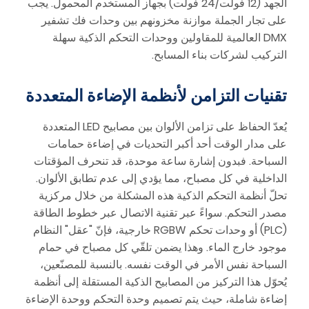
الجهد (12 فولت/24 فولت) بجهاز المستخدم المحمول. يجب
على تجار الجملة موازنة مخزونهم بين وحدات فك تشفير
DMX العالمية للمقاولين ووحدات التحكم الذكية سهلة
التركيب لشركات بناء المسابح.
تقنيات التزامن لأنظمة الإضاءة المتعددة
يُعدّ الحفاظ على تزامن الألوان بين مصابيح LED المتعددة
على مدار الوقت أحد أكبر التحديات في إضاءة حمامات
السباحة. فبدون إشارة ساعة موحدة، قد تنحرف المؤقتات
الداخلية في كل مصباح، مما يؤدي إلى عدم تطابق الألوان.
تحلّ أنظمة التحكم الذكية هذه المشكلة من خلال مركزية
مصدر التحكم. سواءً عبر تقنية الاتصال عبر خطوط الطاقة
(PLC) أو وحدات تحكم RGBW خارجية، فإنّ "عقل" النظام
موجود خارج الماء. وهذا يضمن تلقّي كل مصباح في حمام
السباحة نفس الأمر في الوقت نفسه. بالنسبة للمصنّعين،
يُحوّل هذا التركيز من المصابيح الذكية المستقلة إلى أنظمة
إضاءة شاملة، حيث يتم تصميم وحدة التحكم ووحدة الإضاءة