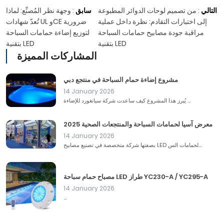
التالي
:
من تصميم لوحات الدوائر المطبوعة
سابق
:
وجهة نظر المُصنِّع: لماذا
إلى اختبارات التقادم: نظرة داخل عملية
تُعدّ شهادات UL وCE ضرورية
مراقبة جودة مصابيح حمامات السباحة
لتوزيع إضاءة حمامات السباحة
بتقنية LED
بتقنية LED
المشاركات المميزة
مشروع إضاءة حمام السباحة في منتجع دبي
14 January 2026
يُبرز هذا المشروع كيف ساعدت شركة سيانغورد للإضاءة ...
معرض آسيا لحمامات السباحة والمنتجعات الصحية 2025
14 January 2026
بصفتها شركة متخصصة في تصنيع مصابيح LED لحمامات الس...
مصباح حمام سباحة LED طراز YC230-A / YC295-A
14 January 2026
...