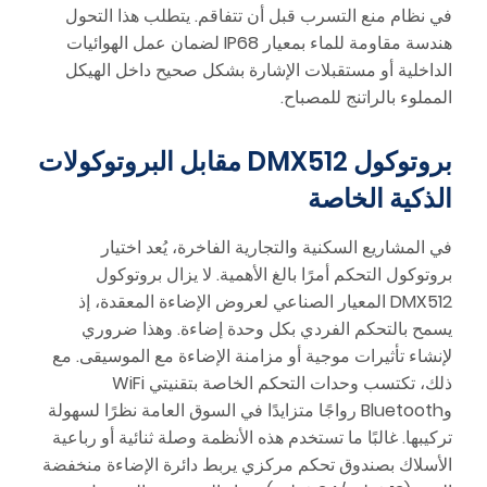
في نظام منع التسرب قبل أن تتفاقم. يتطلب هذا التحول
هندسة مقاومة للماء بمعيار IP68 لضمان عمل الهوائيات
الداخلية أو مستقبلات الإشارة بشكل صحيح داخل الهيكل
المملوء بالراتنج للمصباح.
بروتوكول DMX512 مقابل البروتوكولات
الذكية الخاصة
في المشاريع السكنية والتجارية الفاخرة، يُعد اختيار
بروتوكول التحكم أمرًا بالغ الأهمية. لا يزال بروتوكول
DMX512 المعيار الصناعي لعروض الإضاءة المعقدة، إذ
يسمح بالتحكم الفردي بكل وحدة إضاءة. وهذا ضروري
لإنشاء تأثيرات موجية أو مزامنة الإضاءة مع الموسيقى. مع
ذلك، تكتسب وحدات التحكم الخاصة بتقنيتي WiFi
وBluetooth رواجًا متزايدًا في السوق العامة نظرًا لسهولة
تركيبها. غالبًا ما تستخدم هذه الأنظمة وصلة ثنائية أو رباعية
الأسلاك بصندوق تحكم مركزي يربط دائرة الإضاءة منخفضة