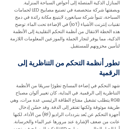
المنازل الذكية المتصلة إلى أحواض السباحة المنزلية.
وبصفتها شركة متخصصة في تصنيع مصابيح LED لحمامات
السباحة، تتبوأ شركة سيانغورد لايتينغ مكانة رائدة في دمج
تقنيات إنترنت الأشياء (IoT) في الإضاءة تحت الماء. توضح
هذه الخطة الانتقال من أنظمة التحكم التقليدية إلى الأنظمة
الذكية، مما يوفر لتجار الجملة والموزعين المعلومات اللازمة
لتأمين مخزونهم للمستقبل.
تطور أنظمة التحكم من التناظرية إلى
الرقمية
شهد التحكم في إضاءة المسابح تطورًا سريعًا من الأنظمة
التناظرية إلى الرقمية. في البداية، كان تغيير ألوان مصباح
RGB يتطلب تشغيل مفتاح الطاقة الرئيسي عدة مرات، وهي
طريقة موثوقة ولكنها تفتقر إلى الدقة. وقد حسّن إدخال
أجهزة التحكم عن بُعد بترددات الراديو (RF) من الأداء، لكنها
عانت من ضعف الإشارة عند مرورها عبر الماء والخرسانة.
أما الجيل الحالي من مصابيح LED الذكية للمسابح فيستخدم