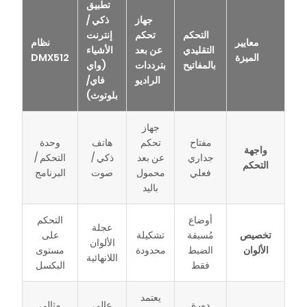
تطبيق
جهاز
ذكي /
التحكم
تحكم
إنترنت
معايير
نظام
التقليدي
عن بعد
الأشياء
الميزة
DMX512
بالمفاتيح
بترددات
(واي
الراديو
فاي/
بلوتوث)
جهاز
مفتاح
تحكم
هاتف
وحدة
واجهة
جداري
عن بعد
ذكي /
التحكم /
التحكم
فعلي
محمول
صوت
البرنامج
باليد
أوضاع
التحكم
عجلة
تخصيص
مُسبقة
تشكيلة
على
الألوان
الألوان
الضبط
محدودة
مستوى
اللانهائية
فقط
البكسل
يعتمد
دورة
عالي
مثالي