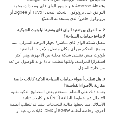
وAmazon Alexa عبر جسور الواي فاي. ومع ذلك، يعتمد
التوافق على بروتوكول التحكم المحدد (Tuya أو Zigbee أو
بروتوكول خاص) الذي يستخدمه المصنّع.
2. ما الفرق بين تقنية الواي فاي وتقنية البلوتوث الشبكية
لإضاءة حمامات السباحة؟
تتصل شبكة الواي فاي مباشرةً بجهاز التوجيه المنزلي، مما
يسمح بالتحكم من أي مكان متصل بالإنترنت. أما تقنية
بلوتوث ميش فتنشئ شبكة محلية بين الأجهزة، وهي أكثر
استقرارًا للمزامنة، ولكنها تتطلب عادةً بوابة للوصول عن بُعد
من خارج المنزل.
3. هل تتطلب أضواء حمامات السباحة الذكية كابلات خاصة
مقارنة بالأضواء القياسية؟
يعتمد ذلك على النظام. تستخدم بعض المصابيح الذكية تقنية
الاتصال عبر خطوط الطاقة (PLC) عبر كابلات ثنائية
الأسلاك، مما يجعلها مثالية للتحديثات. بينما قد تتطلب أنظمة
أخرى، وخاصة أنظمة RGBW أو DMX، كابلات رباعية أو